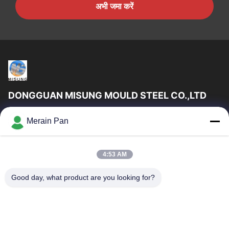
अभी जमा करें
DONGGUAN MISUNG MOULD STEEL CO.,LTD
DongGuan Misung मोल्ड स्टील कं, लिमिटेड प्लास्टिक डाई स्टील, हॉट वर्क
Merain Pan
स्टील, कोल्ड वर्क स्टील, अलॉय स्ट्रक्चरल स्टील की आपूर्ति की एक अग्रणी कंपनी है
त्वरित लिंक
4:53 AM
घर
उत्पादों
वीआर दिखाएँ
हमारे बारे में
Good day, what product are you looking for?
कारखाना भ्रमण
गुणवत्ता नियंत्रण
संपर्क करें
समाचार
मामलों