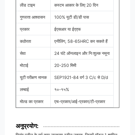
लीड टाइम
कस्टम आकार के लिए 20 दिन
गुणवत्ता आश्वासन
100% यूटी डी/डी पास
प्रकार
ईएसआर या ईएएफ
कठोरता
एनीलिंग, 58-65HRC कर सकते हैं
सेवा
24 घंटे ऑनलाइन और निःशुल्क नमूना
मोटाई
20-250 मिमी
यूटी परीक्षण मानक
SEP1921-84 वर्ग 3 C/c से D/d
लम्बाई
१०-१५%
मोल्ड का प्रकार
एच-प्रकार/आई-प्रकार/टी-प्रकार
अनुप्रयोग:
मिसंग स्टील के गर्म काम उपकरण स्टील उत्पाद, जिसमें मॉडल 1 शामिल