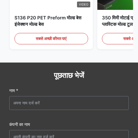
VIDEO
S136 P20 PET Preform मोल्ड बेस
350 मिमी मोटाई प्री
इंजेक्शन मोल्ड बेस
प्लास्टिक मोल्ड टूल स्
सबसे अच्छी कीमत पाएं
सबसे अच्छ
पूछताछ भेजें
नाम *
कंपनी का नाम