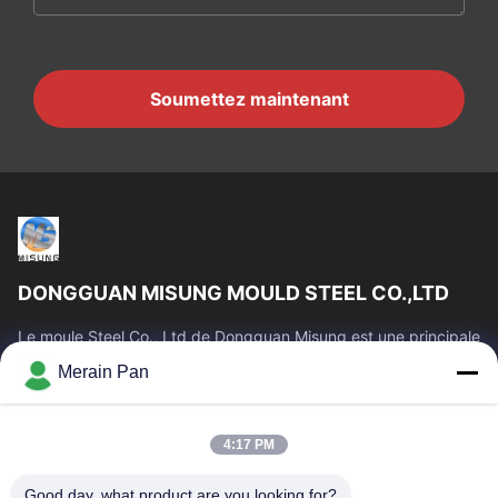
Soumettez maintenant
DONGGUAN MISUNG MOULD STEEL CO.,LTD
Le moule Steel Co., Ltd de Dongguan Misung est une principale
société de plastique d'approvisionnement meurent l'acier en
Merain Pan
acier et chaud de...
Liens Rapides
4:17 PM
Maison
Produits
VR Show
Au Sujet De Nous
Good day, what product are you looking for?