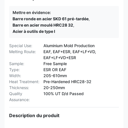
Mettre en évidence:
Barre ronde en acier SKD 61 pré-tardée
,
Barre en acier moulé HRC28 32
,
Acier à outils de type I
Special Use:
Aluminium Mold Production
Melting Route:
EAF, EAF+ESR, EAF+LF+VD,
EAF+LF+VD+ESR
Sample:
Free Sample
Type:
ESR OR EAF
Width:
205-610mm
Heat Treatment:
Pre-Hardened HRC28-32
Thickness:
20-250mm
Quality
100% UT D/d Passed
Assurance:
Description du produit