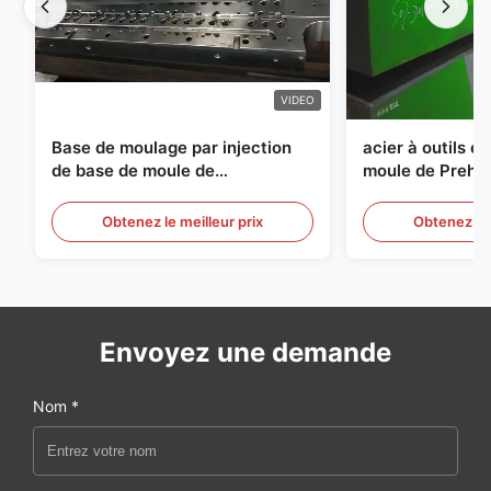
VIDEO
Base de moulage par injection
acier à outils e
de base de moule de
moule de Preha
préformation d'ANIMAL
d'épaisseur de
FAMILIER de S136 P20
Obtenez le meilleur prix
Obtenez le 
Envoyez une demande
Nom *