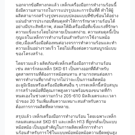
นอกจากข้อดีทางกลแล้ว เหล็กเครื่องมือการทํางานร้อนนี้
ยังมีความสามารถในการแปรรูปและการปั่นที่ดี ทําให้ผู้
ผลิตสามารถสร้างรูปทรงแบบปลอมแบบที่ซับซ้อนได้อย่าง
แม่นยําสารประกอบที่สมดุลทําให้การรักษาความร้อนได้
อย่างมีประสิทธิภาพ, ส่งผลให้มีเครื่องมือที่แข็งแรงที่รักษา
ความแข็งแรงโดยไม่กลายเป็นแตกง่าย. ความสมดุลนี้เป็น
กุญแจในเหล็กการทํางานร้อนสําหรับการใช้งานหม้อ
die,เมื่อเครื่องมือต้องทนต่อวงจรการทําความร้อนและทํา
ความเย็นอย่างรวดเร็ว โดยไม่เสี่ยงต่อความสมบูรณ์แบบ
ของโครงสร้าง.
โดยรวมแล้ว ผลิตภัณฑ์เหล็กเครื่องมือการทํางานร้อน
เช่น สตาร์กลมเหล็ก SKD 61 เป็นทางออกที่ดีสําหรับ
อุตสาหกรรมที่ต้องการหม้อทนทาน สามารถทนต่อสภา
พการทํางานที่ยากลําบากไม่ว่าจะเป็นการผลิตหม้อ
อะลูมิเนียมหรือเครื่องมือพิเศษอื่น ๆ เกรดเหล็กนี้สนับสนุน
การสร้างหม้อที่มีคุณภาพสูงความพร้อมของขนาดที่กํา
หนดเองในช่วงความกว้าง 205-610 มิลลิเมตรและเวลา
นําของ 20 วันเพิ่มเติมความเหมาะสมสําหรับความ
ต้องการการผลิตที่หลากหลาย.
สรุปแล้ว เหล็กเครื่องมือการทํางานร้อน โดยเฉพาะเหล็ก
กลมสแตนเลส SKD 61 และเหล็ก H13 ที่ถูกกลั่นเป็นแบบ
หม้อหม้อ เป็นมุมสําคัญในการผลิตเหล็กการทํางา
นร้อนสําหรับการใช้ในแบบหม้อหม้อหม้อความยืดหยุ่นสูง