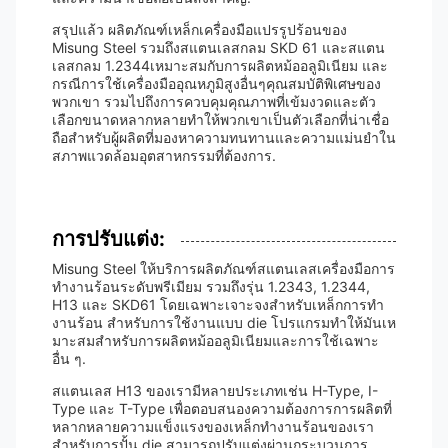
สรุปแล้ว ผลิตภัณฑ์เหล็กเครื่องมือแปรรูปร้อนของ
Misung Steel รวมถึงสแตนเลสกลม SKD 61 และสแตน
เลสกลม 1.2344เหมาะสมกับการผลิตหม้ออลูมิเนียม และ
กรณีการใช้เครื่องมืออุณหภูมิสูงอื่นๆคุณสมบัติพิเศษของ
พวกเขา รวมไปถึงการควบคุมคุณภาพที่เข้มงวดและตัว
เลือกขนาดหลากหลายทําให้พวกเขาเป็นตัวเลือกที่น่าเชื่อ
ถือสําหรับผู้ผลิตที่มองหาความทนทานและความแม่นยําใน
สภาพแวดล้อมอุตสาหกรรมที่ต้องการ.
การปรับแต่ง:
Misung Steel ให้บริการผลิตภัณฑ์สแตนเลสเครื่องมือการ
ทํางานร้อนระดับพรีเมียม รวมถึงรุ่น 1.2343, 1.2344,
H13 และ SKD61 โดยเฉพาะเจาะจงสําหรับเหล็กการทํา
งานร้อน สําหรับการใช้งานแบบ die โปรแกรมทําให้มันเห
มาะสมสําหรับการผลิตหม้ออลูมิเนียมและการใช้เฉพาะ
อื่น ๆ.
สแตนเลส H13 ของเรามีหลายประเภทเช่น H-Type, I-
Type และ T-Type เพื่อตอบสนองความต้องการการผลิตที่
หลากหลายความแข็งแรงของเหล็กทํางานร้อนของเรา
สําหรับการปั้น die สามารถปรับแต่งผ่านกระบวนการ