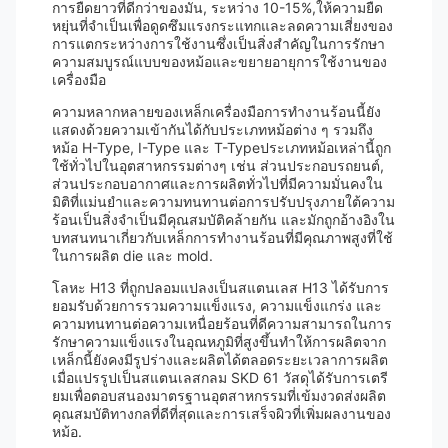
การยืดยาวที่ดีกว่าของมัน, ระหว่าง 10-15%,ให้ความยืด
หยุ่นที่จําเป็นเพื่อดูดซึมแรงกระแทกและลดความเสี่ยงของ
การแตกระหว่างการใช้งานซึ่งเป็นสิ่งสําคัญในการรักษา
ความสมบูรณ์แบบของหม้อและขยายอายุการใช้งานของ
เครื่องมือ
ความหลากหลายของเหล็กเครื่องมือการทํางานร้อนนี้ยัง
แสดงด้วยความเข้ากันได้กับประเภทหม้อต่าง ๆ รวมถึง
หม้อ H-Type, I-Type และ T-Typeประเภทหม้อเหล่านี้ถูก
ใช้ทั่วไปในอุตสาหกรรมต่างๆ เช่น ส่วนประกอบรถยนต์,
ส่วนประกอบอากาศและการผลิตทั่วไปที่มีความมั่นคงใน
มิติที่แม่นยําและความทนทานต่อการปรับปรุงภายใต้ความ
ร้อนเป็นสิ่งจําเป็นมีคุณสมบัติคล้ายกัน และมักถูกอ้างอิงใน
บทสนทนาเกี่ยวกับเหล็กการทํางานร้อนที่มีคุณภาพสูงที่ใช้
ในการผลิต die และ mold.
โลหะ H13 ที่ถูกปลอมแปลงเป็นสแตนเลส H13 ได้รับการ
ยอมรับด้วยการรวมความแข็งแรง, ความแข็งแกร่ง และ
ความทนทานต่อความเหนื่อยร้อนที่ดีความสามารถในการ
รักษาความแข็งแรงในอุณหภูมิที่สูงขึ้นทําให้การผลิตจาก
เหล็กนี้ยังคงมีรูปร่างและผลิตได้ตลอดระยะเวลาการผลิต
เมื่อแปรรูปเป็นสแตนเลสกลม SKD 61 วัสดุได้รับการเตรี
ยมเพื่อตอบสนองมาตรฐานอุตสาหกรรมที่เข้มงวดส่งผลิต
คุณสมบัติทางกลที่ดีที่สุดและการเสร็จผิวที่เพิ่มผลงานของ
หม้อ.