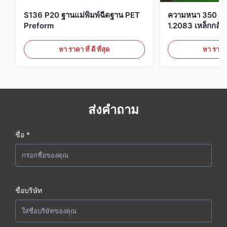
S136 P20 ฐานแม่พิมพ์ฉีดฐาน PET
ความหนา 350 มม
Preform
1.2083 เหล็กกล้าเค
พลาสติก
หา ราคา ที่ ดี ที่สุด
หา ราคา ที
ส่งคำถาม
ชื่อ *
ชื่อบริษัท