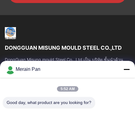
DONGGUAN MISUNG MOULD STEEL CO.,LTD
DongGuan Misung mould Steel Co., Ltd เป็น บริษัท ชั้นนำด้าน
การจัดหาเหล็กหล่อพลาสติก, เหล็กงานร้อน, เหล็กงานเย็น, เหล็ก
Merain Pan
โครงสร้างโลหะผสม
ลิงก์ด่วน
5:52 AM
บ้าน
สินค้า
แสดง VR
เกี่ยวกับเรา
Good day, what product are you looking for?
ทัวร์โรงงาน
ควบคุมคุณภาพ
ติดต่อเรา
ข่าว
คดี