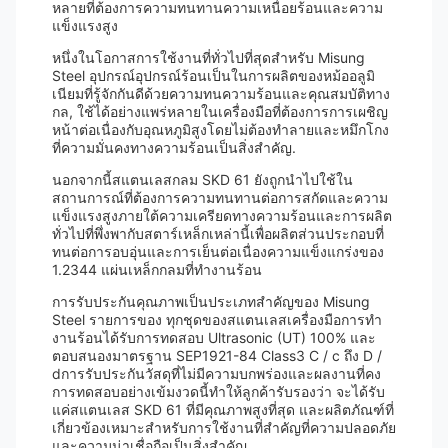
หลายที่ต้องการความทนทานความเหนื่อยร้อนและความ
แข็งแรงสูง
หนึ่งในโอกาสการใช้งานที่ทั่วไปที่สุดสําหรับ Misung
Steel อุปกรณ์อุปกรณ์ร้อนเป็นในการผลิตของหม้ออลูมิ
เนียมที่รู้จักกันดีด้วยความทนความร้อนและคุณสมบัติทาง
กล, ใช้ได้อย่างแพร่หลายในเครื่องมือที่ต้องการการเผชิญ
หน้าต่อเนื่องกับอุณหภูมิสูงโดยไม่ต้องทําลายและหมึกโกง
ที่ความมั่นคงทางความร้อนเป็นสิ่งสําคัญ.
นอกจากนี้สแตนเลสกลม SKD 61 ยังถูกนําไปใช้ใน
สถานการณ์ที่ต้องการความทนทานต่อการสกัดและความ
แข็งแรงสูงภายใต้ความเครียดทางความร้อนและการผลิต
ทั่วไปที่พึ่งพากับสตาร์เหล็กเหล่านี้เพื่อผลิตส่วนประกอบที่
ทนต่อการอบอุ่นและการเย็นต่อเนื่องความแข็งแกร่งของ
1.2344 แผ่นเหล็กกลมที่ทํางานร้อน
การรับประกันคุณภาพเป็นประเภทสําคัญของ Misung
Steel รายการของ ทุกชุดของสแตนเลสเครื่องมือการทํา
งานร้อนได้รับการทดสอบ Ultrasonic (UT) 100% และ
ตอบสนองมาตรฐาน SEP1921-84 Class3 C / c ถึง D /
dการรับประกันวัสดุที่ไม่มีความบกพร่องและผลงานที่คง
การทดสอบอย่างเข้มงวดนี้ทําให้ลูกค้ารับรองว่า จะได้รับ
แค่สแตนเลส SKD 61 ที่มีคุณภาพสูงที่สุด และผลิตภัณฑ์ที่
เกี่ยวข้องเหมาะสําหรับการใช้งานที่สําคัญที่ความปลอดภัย
และความน่าเชื่อถือเป็นสิ่งสําคัญ.