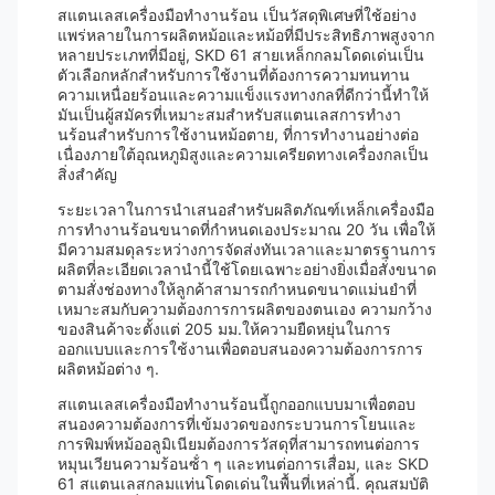
สแตนเลสเครื่องมือทํางานร้อน เป็นวัสดุพิเศษที่ใช้อย่าง
แพร่หลายในการผลิตหม้อและหม้อที่มีประสิทธิภาพสูงจาก
หลายประเภทที่มีอยู่, SKD 61 สายเหล็กกลมโดดเด่นเป็น
ตัวเลือกหลักสําหรับการใช้งานที่ต้องการความทนทาน
ความเหนื่อยร้อนและความแข็งแรงทางกลที่ดีกว่านี้ทําให้
มันเป็นผู้สมัครที่เหมาะสมสําหรับสแตนเลสการทํางา
นร้อนสําหรับการใช้งานหม้อตาย, ที่การทํางานอย่างต่อ
เนื่องภายใต้อุณหภูมิสูงและความเครียดทางเครื่องกลเป็น
สิ่งสําคัญ
ระยะเวลาในการนําเสนอสําหรับผลิตภัณฑ์เหล็กเครื่องมือ
การทํางานร้อนขนาดที่กําหนดเองประมาณ 20 วัน เพื่อให้
มีความสมดุลระหว่างการจัดส่งทันเวลาและมาตรฐานการ
ผลิตที่ละเอียดเวลานํานี้ใช้โดยเฉพาะอย่างยิ่งเมื่อสั่งขนาด
ตามสั่งช่องทางให้ลูกค้าสามารถกําหนดขนาดแม่นยําที่
เหมาะสมกับความต้องการการผลิตของตนเอง ความกว้าง
ของสินค้าจะตั้งแต่ 205 มม.ให้ความยืดหยุ่นในการ
ออกแบบและการใช้งานเพื่อตอบสนองความต้องการการ
ผลิตหม้อต่าง ๆ.
สแตนเลสเครื่องมือทํางานร้อนนี้ถูกออกแบบมาเพื่อตอบ
สนองความต้องการที่เข้มงวดของกระบวนการโยนและ
การพิมพ์หม้ออลูมิเนียมต้องการวัสดุที่สามารถทนต่อการ
หมุนเวียนความร้อนซ้ํา ๆ และทนต่อการเสื่อม, และ SKD
61 สแตนเลสกลมแท่นโดดเด่นในพื้นที่เหล่านี้. คุณสมบัติ