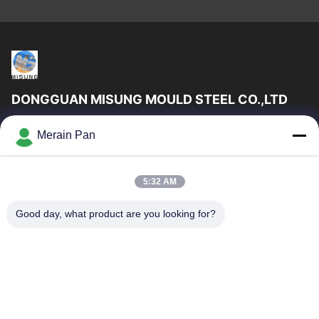
DONGGUAN MISUNG MOULD STEEL CO.,LTD
DongGuan Misung मोल्ड स्टील कं, लिमिटेड प्लास्टिक डाई स्टील, हॉट वर्क
Merain Pan
स्टील, कोल्ड वर्क स्टील, अलॉय स्ट्रक्चरल स्टील की आपूर्ति की एक अग्रणी कंपनी है
त्वरित लिंक
5:32 AM
घर
उत्पादों
वीआर दिखाएँ
हमारे बारे में
Good day, what product are you looking for?
कारखाना भ्रमण
गुणवत्ता नियंत्रण
संपर्क करें
समाचार
मामलों
हमसे संपर्क करें