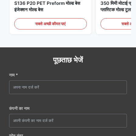
S136 P20 PET Preform मोल्ड बेस
350 मिमी मोटाई प्री
इंजेक्शन मोल्ड बेस
प्लास्टिक मोल्ड टूल स्
सबसे अच्छी कीमत पाएं
सबसे अच्छ
पूछताछ भेजें
नाम *
कंपनी का नाम
फ़ोन नंबर