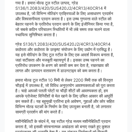
गया है। हमारा मोल्ड टूल स्टील उत्पाद, ग्रेड
S136/1.2083/420/SUS420J2/4CR13/40CR14 में
उपलब्ध है, जो विभिन्न मोल्डिंग प्रक्रियाओं के लिए असाधारण प्रदर्शन
और विश्वसनीयता प्रदान करता है। इस उच्च गुणवत्ता वाले स्टील को
बेहतर पहनने के प्रतिरोध प्रदान करने के लिए इंजीनियर किया गया है,
जो सबसे कठिन परिचालन स्थितियों में भी लंबे समय तक चलने वाला
स्थायित्व सुनिश्चित करता है।
ग्रेड S136/1.2083/420/SUS420J2/4CR13/40CR14
कठोरता और कठोरता के उत्कृष्ट संयोजन के लिए उद्योग में प्रसिद्ध है।
यह इसे मोल्डिंग के लिए टूल स्टील के लिए एक आदर्श विकल्प बनाता है,
जहां सटीकता और मजबूती महत्वपूर्ण है। इसका उच्च पहनने का
प्रतिरोध उपकरण के क्षरण को काफी कम कर देता है, रखरखाव की
लागत और उत्पादन वातावरण में डाउनटाइम को कम करता है।
हमारा मोल्ड टूल स्टील 10 मिमी से लेकर 2200 मिमी तक की विस्तृत
चौड़ाई में उपलब्ध है, जो विविध अनुप्रयोग आवश्यकताओं को पूरा करता
है। चाहे आपको पतली प्लेटों या चौड़ी शीटों की आवश्यकता हो, हम
आपके प्रोजेक्ट विनिर्देशों से मेल खाने के लिए उचित आकार की आपूर्ति
कर सकते हैं। यह बहुमुखी प्रतिभा इसे आवेषण, गुहाओं और कोर सहित
विभिन्न मोल्ड घटकों के निर्माण के लिए उपयुक्त बनाती है, जो लगातार
सामग्री प्रदर्शन की मांग करते हैं।
मशीनेबिलिटी के संदर्भ में, यह स्टील ग्रेड मध्यम मशीनेबिलिटी प्रदान
करता है, जो इसकी संरचनात्मक अखंडता को बनाए रखते हुए कुशल
प्रसंस्करण की अनुमति देता है। यह संतुलन निर्माताओं को चिकनी