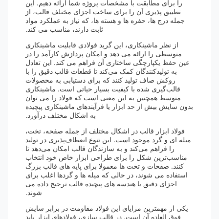
را برای مطابقت با مشخصات پروژه شما ارائه دهیم. این
تطبیق پذیری آن را برای ساخت اجزای مختلف قالب، از
جمله درج ها، حفره ها و هسته ها، که نیاز به عملکرد مواد
ثابت دارند، مناسب می کند.
از نظر ماشینکاری، این گرید فولادی قابلیت ماشینکاری
متوسطی را ارائه می دهد و امکان پردازش کارآمد را در
عین حفظ یکپارچگی ساختاری آن فراهم می کند. این تعادل
به تولیدکنندگان کمک می‌کند تا قطعات قالب دقیق را با
روکش صاف تولید کنند که برای دستیابی به محصولات
قالب‌گیری شده با کیفیت بسیار حیاتی است. ماشینکاری
متوسط ​​همچنین به این معنی است که فولاد را می توان
بدون سایش بیش از حد ابزار یا فرآیندهای ماشینکاری پیچیده
به اشکال مختلف درآورد.
فولاد ابزار قالب در اشکال مختلف از جمله صفحه، تخت،
میله ای و گرد موجود است. این تنوع انعطاف‌پذیری در تولید
را فراهم می‌کند و به سازندگان قالب امکان می‌دهد تا
مناسب‌ترین شکل را برای طراحی ابزار خاص خود انتخاب
کنند. صفحات و تخت ها معمولا برای پایه های قالب بزرگ
استفاده می شوند، در حالی که میله ها و گردها اغلب برای
اجزای دقیق یا هندسه های پیچیده قالب ترجیح داده می
شوند.
یکی از مهمترین مزایای این فولاد مقاومت در برابر سایش
فوق العاده آن است. در قالب سازی، فولادهای ابزار باید