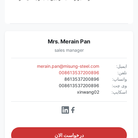
Mrs. Merain Pan
sales manager
ایمیل:
merain.pan@misung-steel.com
تلفن:
008613537200896
واتساپ:
8613537200896
وی چت:
008613537200896
اسکایپ:
xinwang02
درخواست الان