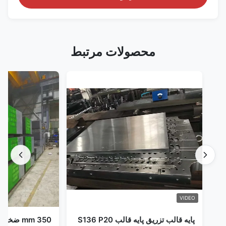
محصولات مرتبط
VIDEO
پایه قالب تزریق پایه قالب S136 P20
350 m