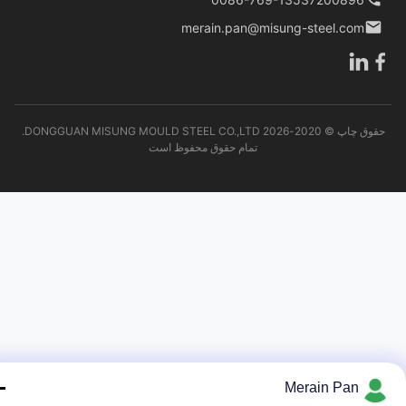
merain.pan@misung-steel.com
حقوق چاپ © 2020-2026 DONGGUAN MISUNG MOULD STEEL CO.,LTD.
تمام حقوق محفوظ است
Merain Pan