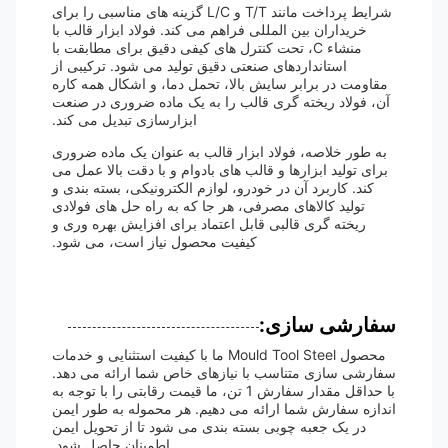
شرایط پرداخت مانند T/T و L/C گزینه های مناسبی را برای
خریداران بین المللی فراهم می کند. فولاد ابزار قالب با
منشاء C، تحت کنترل های کیفی دقیق برای مطابقت با
استانداردهای صنعتی دقیق تولید می شود. ترکیبی از
مقاومت در برابر سایش بالا، تحمل دما، و اشکال همه کاره
آن، فولاد ریخته گری قالب را به یک ماده ضروری در صنعت
ابزارسازی تبدیل می کند.
به طور خلاصه، فولاد ابزار قالب به عنوان یک ماده ضروری
برای تولید ابزارها و قالب های بادوام و با دقت بالا عمل می
کند. کاربرد آن در خودرو، لوازم الکترونیکی، بسته بندی و
تولید کالاهای مصرفی، هر جا که به راه حل های فولادی
ریخته گری قالبی قابل اعتماد برای افزایش بهره وری و
کیفیت محصول نیاز است، می شود.
سفارشی سازی:
محصول Mould Tool Steel ما با کیفیت استثنایی و خدمات
سفارشی سازی متناسب با نیازهای خاص شما ارائه می دهد.
با حداقل مقدار سفارش 1 تن، ما قیمت رقابتی را با توجه به
اندازه سفارش شما ارائه می دهیم. هر محموله به طور ایمن
در یک جعبه چوبی بسته بندی می شود تا از تحویل ایمن
اطمینان حاصل شود.