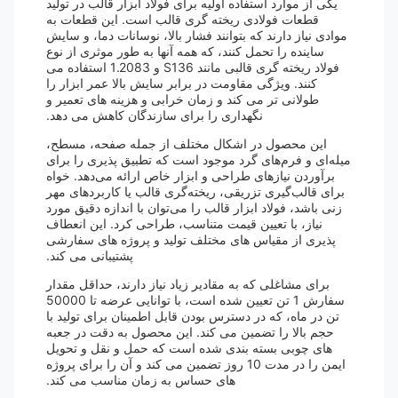
یکی از موارد استفاده اولیه برای فولاد ابزار قالب در تولید
قطعات فولادی ریخته گری قالب است. این قطعات به
موادی نیاز دارند که بتوانند فشار بالا، نوسانات دما، و سایش
ساینده را تحمل کنند، که همه آنها به طور موثری از نوع
فولاد ریخته گری قالبی مانند S136 و 1.2083 استفاده می
کنند. ویژگی مقاومت در برابر سایش بالا عمر ابزار را
طولانی تر می کند و زمان خرابی و هزینه های تعمیر و
نگهداری را برای سازندگان کاهش می دهد.
این محصول در اشکال مختلف از جمله صفحه، مسطح،
میله‌ای و فرم‌های گرد موجود است که تطبیق پذیری را برای
برآوردن نیازهای طراحی و ابزار خاص ارائه می‌دهد. خواه
برای قالب‌گیری تزریقی، ریخته‌گری قالب یا کاربردهای مهر
زنی باشد، فولاد ابزار قالب را می‌توان با اندازه دقیق مورد
نیاز، با تعیین قیمت متناسب، طراحی کرد. این انعطاف
پذیری از مقیاس های مختلف تولید و پروژه های سفارشی
پشتیبانی می کند.
برای مشاغلی که به مقادیر زیاد نیاز دارند، حداقل مقدار
سفارش 1 تن تعیین شده است، با توانایی عرضه تا 50000
تن در ماه، که در دسترس بودن قابل اطمینان برای تولید با
حجم بالا را تضمین می کند. این محصول به دقت در جعبه
های چوبی بسته بندی شده است که حمل و نقل و تحویل
ایمن را در مدت 10 روز تضمین می کند و آن را برای پروژه
های حساس به زمان مناسب می کند.