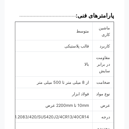
پارامترهای فنی:
ماشین
متوسط
کاری
کاربرد
قالب پلاستیکی
مقاومت
در برابر
بالا
سایش
ضخامت
از 8 میلی متر تا 500 میلی متر
نوع مواد
فولاد ابزار
عرض
10mm تا 2200mm عرض
درجه
S136/1.2083/420/SUS420J2/4CR13/40CR14
محدوده