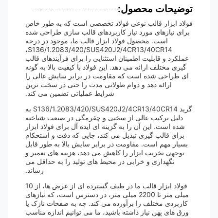
توضیحات محصول:
فولاد ابزار قالب نوعی فولاد تخصصی است که به طور خاص
برای نیازهای مورد نیاز کاربردهای قالب سازی طراحی شده
است. محصول فولاد ابزار قالب ما، موجود در درجه
S136/1.2083/420/SUS420J2/4CR13/40CR14،
عملکرد و قابلیت اطمینان استثنایی را برای فرآیندهای قالب
گیری مختلف ارائه می دهد. این فولاد با کیفیت بالا به گونه
ای طراحی شده است که مقاومت در برابر سایش عالی را
ارائه دهد و دوام طولانی مدت را حتی در سخت ترین
شرایط عملیاتی تضمین می کند.
گرید S136/1.2083/420/SUS420J2/4CR13/40CR14 به
دلیل ترکیب عالی از سختی و چقرمگی در صنعت شناخته
شده است. این آن را به گزینه ای ایده آل برای فولاد ابزار
برای قالب گیری تبدیل می کند، جایی که دقت و استحکام
بسیار مهم است. مقاومت در برابر سایش بالا به طور قابل
توجهی تخریب ابزار را کاهش می دهد، هزینه های تعمیر و
نگهداری و خرابی در محیط های تولید را به حداقل می
رساند.
فولاد ابزار قالب ما در طیف گسترده ای از عرض ها، از 10
میلی متر تا 2200 میلی متر، در دسترس است، که نیازهای
کاربردی مختلف را برآورده می کند. چه به صفحات نازک یا
ورق های پهن نیاز داشته باشید، ما می توانیم اندازه مناسب