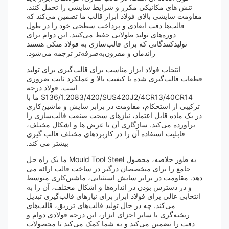
تنش های مکانیکی مکرر و شرایط سایشی را تحمل کنند.
مقاومت سایشی بالای فولاد ابزار قالب ما تضمین می‌کند که
قالب‌ها دقت ابعادی و پرداخت سطحی خود را در طول
دوره‌های تولید طولانی حفظ می‌کنند. این دوام برای
تولیدکنندگانی که برای قالب‌سازی به فولاد متکی هستند
راندمان و مقرون‌به‌صرفه‌تر ترجمه می‌شود.
انتخاب فولاد ابزار مناسب برای قالب‌گیری برای تولید
قطعات قالب‌گیری شده با کیفیت بالا و عملکرد ثابت ضروری
است. فولاد درجه
S136/1.2083/420/SUS420J2/4CR13/40CR14 ما با
ترکیبی از استحکام، مقاومت در برابر سایش و ماشین‌کاری
در یک ماده قابل اعتماد، نیازهای سخت صنعت قالب‌سازی را
برآورده می‌کند. سازگاری آن با عرض ها و اشکال مختلف،
قابلیت استفاده آن را در کاربردهای مختلف قالب گیری
بیشتر می کند.
به طور خلاصه، محصول Mould Tool Steel ما یک راه حل
جامع را برای متخصصان درگیر در ساخت قالب ارائه می
دهد. مقاومت در برابر سایش استثنایی، ماشین‌کاری متوسط
​​و در دسترس بودن در اندازه‌ها و اشکال مختلف، آن را به
انتخابی عالی برای فولاد ابزار برای نیازهای قالب‌گیری تبدیل
می‌کند. چه در حال تولید قالب‌های تزریق، قالب‌های
ریخته‌گری یا سایر اجزای ابزار، این درجه فولادی دوام و
دقت را تضمین می‌کند و به شما کمک می‌کند تا محصولات