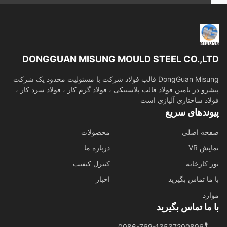
DONGGUAN MISUNG MOULD STEEL CO.,L
DongGuan Misung قالب فولاد شرکت با مسئولیت محدود یک شرکت
رو در تامین فولاد قالب پلاستیکی ، فولاد گرم کار ، فولاد سرد کار ،
اد ساختاری آلیاژی است
وندهای سریع
حه اصلی
محصولات
ش VR
درباره ما
 کارخانه
کنترل کیفیت
ما تماس بگیرید
اخبار
رد
ما تماس بگیرید
0086-769-13537200896