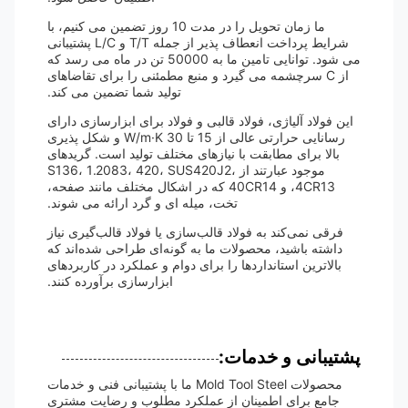
ما زمان تحویل را در مدت 10 روز تضمین می کنیم، با
شرایط پرداخت انعطاف پذیر از جمله T/T و L/C پشتیبانی
می شود. توانایی تامین ما به 50000 تن در ماه می رسد که
از C سرچشمه می گیرد و منبع مطمئنی را برای تقاضاهای
تولید شما تضمین می کند.
این فولاد آلیاژی، فولاد قالبی و فولاد برای ابزارسازی دارای
رسانایی حرارتی عالی از 15 تا 30 W/m·K و شکل پذیری
بالا برای مطابقت با نیازهای مختلف تولید است. گریدهای
موجود عبارتند از S136، 1.2083، 420، SUS420J2،
4CR13، و 40CR14 که در اشکال مختلف مانند صفحه،
تخت، میله ای و گرد ارائه می شوند.
فرقی نمی‌کند به فولاد قالب‌سازی یا فولاد قالب‌گیری نیاز
داشته باشید، محصولات ما به گونه‌ای طراحی شده‌اند که
بالاترین استانداردها را برای دوام و عملکرد در کاربردهای
ابزارسازی برآورده کنند.
پشتیبانی و خدمات:
محصولات Mold Tool Steel ما با پشتیبانی فنی و خدمات
جامع برای اطمینان از عملکرد مطلوب و رضایت مشتری