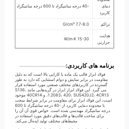
دمای
-40 درجه سانتیگراد تا 600 درجه سانتیگراد
کاربرد
تراکم
7.7-8.0 G/cm³
هدایت
15-30 W/m·K
حرارتی
برنامه های کاربردی:
فولاد ابزار قالب یک ماده با کارایی بالا است که به دلیل
مقاومت در برابر سایش و دوام استثنایی که دارد به طور
گسترده در کاربردهای مختلف صنعتی مورد استفاده قرار
می گیرد. این فولاد ابزار ابزار در گریدهایی مانند S136،
1.2083، 420، SUS420J2، 4CR13، و 40CR14 موجود
است، این فولاد ابزار برای مقاومت در برابر شرایط سخت
با محدوده دمایی کاربرد از -40 درجه سانتیگراد تا 600
درجه سانتیگراد مهندسی شده است. خواص قوی آن آن را
برای ساخت قالب‌ها و قالب‌های دقیق مورد استفاده در
محیط‌های مختلف تولید ایده‌آل می‌کند.