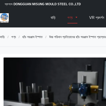
স্বাগতম
DONGGUAN MISUNG MOULD STEEL CO.,LTD
বাড়ি
পণ্য
VR প্রদর্শন
বাড়ি
/
পণ্য
/
ছাঁচ সরঞ্জাম ইস্পাত
/
উচ্চ পরিধান প্রতিরোধের ছাঁচ সরঞ্জাম ইস্পাত প্রস্থ