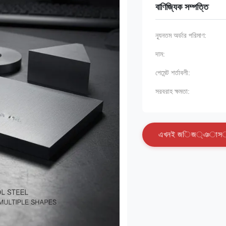
বাণিজ্যিক সম্পত্তি
ন্যূনতম অর্ডার পরিমাণ:
দাম:
পেমেন্ট শর্তাবলী:
সরবরাহ ক্ষমতা:
এ
খ
ন
ই
জ
ি
জ
্
ঞ
া
স