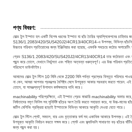
পণ্য বিবরণ:
মোল্ড টুল ইস্পাত হল একটি বিশেষ ধরনের ইস্পাত যা ছাঁচ তৈরির অ্যাপ্লিকেশনের চাহিদার জ
S136/1.2083/420/SUS420J2/4CR13/40CR14-এ উপলব্ধ, বিভিন্ন ছাঁচনির্মাণ প্রক্রি
উচ্চতর পরিধান প্রতিরোধের জন্য ইঞ্জিনিয়ার করা হয়েছে, এমনকি সবচেয়ে কঠোর অপারেটিং অবস
গ্রেড S136/1.2083/420/SUS420J2/4CR13/40CR14 তার কঠোরতা এবং কঠোরতার চমৎকা
পছন্দ করে তোলে, যেখানে নির্ভুলতা এবং শক্তি অত্যন্ত গুরুত্বপূর্ণ। এর উচ্চ পরিধান প্রতি
পরিবেশে ডাউনটাইম।
আমাদের মোল্ড টুল স্টিল 10 মিমি থেকে 2200 মিমি পর্যন্ত প্রস্থের বিস্তৃত পরিসরে পাওয
না কেন, আমরা আপনার প্রকল্পের বৈশিষ্ট্য মেলে উপযুক্ত আকার সরবরাহ করতে পারেন. এই ব
তোলে, যা সামঞ্জস্যপূর্ণ উপাদান কর্মক্ষমতার দাবি করে।
machinability পরিপ্রেক্ষিতে, এই ইস্পাত গ্রেড মাঝারি machinability অফার করে, এর
নির্মাতাদের মসৃণ ফিনিস সহ সুনির্দিষ্ট ছাঁচের অংশ তৈরি করতে সহায়তা করে, যা উচ্চ-মানের ছা
জটিল মেশিনিং প্রক্রিয়া ছাড়াই ইস্পাতকে বিভিন্ন আকারে আকৃতি দেওয়া যেতে পারে।
মোল্ড টুল স্টিল প্লেট, সমতল, বার এবং বৃত্তাকার ফর্ম সহ একাধিক আকারে উপলব্ধ। এই বৈচিত্র
উপযুক্ত আকৃতি নির্বাচন করতে সক্ষম করে। প্লেট এবং ফ্ল্যাটগুলি সাধারণত বড় ছাঁচের ঘাঁটি
জন্য পছন্দ করা হয়।