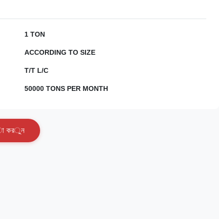
1 TON
ACCORDING TO SIZE
T/T L/C
50000 TONS PER MONTH
া
ক
র
ু
ন