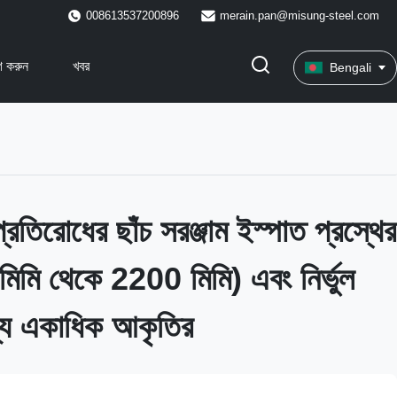
008613537200896
merain.pan@misung-steel.com
 করুন
খবর
Bengali
প্রতিরোধের ছাঁচ সরঞ্জাম ইস্পাত প্রস্থের
মিমি থেকে 2200 মিমি) এবং নির্ভুল
ন্য একাধিক আকৃতির