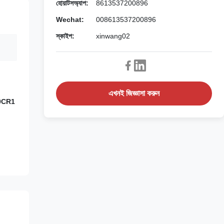
হোয়াটসঅ্যাপ:
8613537200896
Wechat:
008613537200896
স্কাইপ:
xinwang02
এখনই জিজ্ঞাসা করুন
0CR1