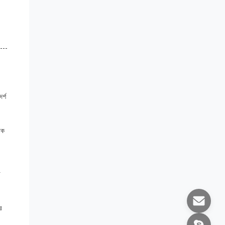
র্শ
োক
া
র