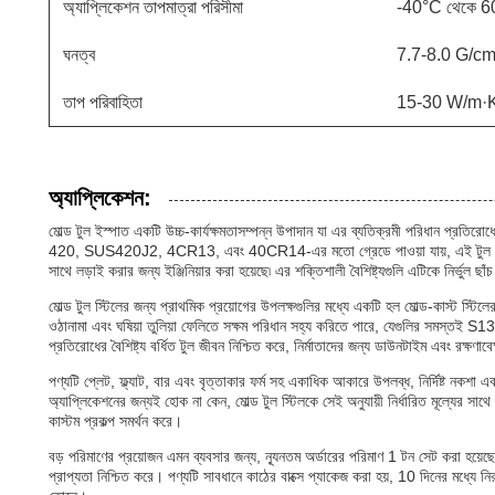
অ্যাপ্লিকেশন তাপমাত্রা পরিসীমা
-40°C থেকে 
ঘনত্ব
7.7-8.0 G/cm
তাপ পরিবাহিতা
15-30 W/m·
অ্যাপ্লিকেশন:
মোল্ড টুল ইস্পাত একটি উচ্চ-কার্যক্ষমতাসম্পন্ন উপাদান যা এর ব্যতিক্রমী পরিধান প্রতির
420, SUS420J2, 4CR13, এবং 40CR14-এর মতো গ্রেডে পাওয়া যায়, এই টুল স্টিলটি
সাথে লড়াই করার জন্য ইঞ্জিনিয়ার করা হয়েছে৷ এর শক্তিশালী বৈশিষ্ট্যগুলি এটিকে নির্ভুল 
মোল্ড টুল স্টিলের জন্য প্রাথমিক প্রয়োগের উপলক্ষগুলির মধ্যে একটি হল মোল্ড-কাস্ট স্টিল
ওঠানামা এবং ঘষিয়া তুলিয়া ফেলিতে সক্ষম পরিধান সহ্য করিতে পারে, যেগুলির সমস্তই S
প্রতিরোধের বৈশিষ্ট্য বর্ধিত টুল জীবন নিশ্চিত করে, নির্মাতাদের জন্য ডাউনটাইম এবং রক্ষণাব
পণ্যটি প্লেট, ফ্ল্যাট, বার এবং বৃত্তাকার ফর্ম সহ একাধিক আকারে উপলব্ধ, নির্দিষ্ট নকশা এবং
অ্যাপ্লিকেশনের জন্যই হোক না কেন, মোল্ড টুল স্টিলকে সেই অনুযায়ী নির্ধারিত মূল্যের স
কাস্টম প্রকল্প সমর্থন করে।
বড় পরিমাণের প্রয়োজন এমন ব্যবসার জন্য, ন্যূনতম অর্ডারের পরিমাণ 1 টন সেট করা হয়েছ
প্রাপ্যতা নিশ্চিত করে। পণ্যটি সাবধানে কাঠের বাক্সে প্যাকেজ করা হয়, 10 দিনের মধ্যে ন