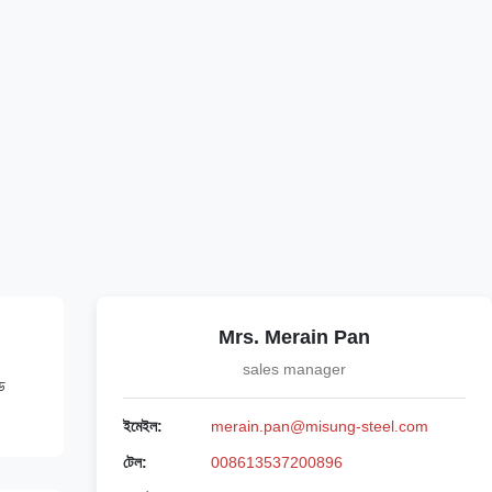
Mrs. Merain Pan
sales manager
ড
ইমেইল:
merain.pan@misung-steel.com
টেল:
008613537200896