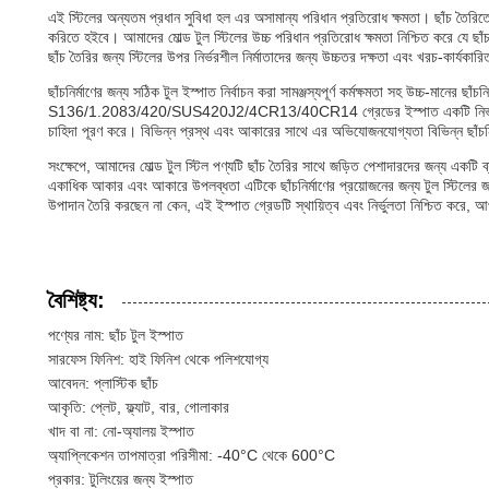
এই স্টিলের অন্যতম প্রধান সুবিধা হল এর অসামান্য পরিধান প্রতিরোধ ক্ষমতা। ছাঁচ তৈরিতে, ট
করিতে হইবে। আমাদের মোল্ড টুল স্টিলের উচ্চ পরিধান প্রতিরোধ ক্ষমতা নিশ্চিত করে যে ছাঁচগু
ছাঁচ তৈরির জন্য স্টিলের উপর নির্ভরশীল নির্মাতাদের জন্য উচ্চতর দক্ষতা এবং খরচ-কার্যকার
ছাঁচনির্মাণের জন্য সঠিক টুল ইস্পাত নির্বাচন করা সামঞ্জস্যপূর্ণ কর্মক্ষমতা সহ উচ্চ-মানের ছা
S136/1.2083/420/SUS420J2/4CR13/40CR14 গ্রেডের ইস্পাত একটি নির্ভরযোগ্য উপ
চাহিদা পূরণ করে। বিভিন্ন প্রস্থ এবং আকারের সাথে এর অভিযোজনযোগ্যতা বিভিন্ন ছাঁচনি
সংক্ষেপে, আমাদের মোল্ড টুল স্টিল পণ্যটি ছাঁচ তৈরির সাথে জড়িত পেশাদারদের জন্য একটি
একাধিক আকার এবং আকারে উপলব্ধতা এটিকে ছাঁচনির্মাণের প্রয়োজনের জন্য টুল স্টিলের জ
উপাদান তৈরি করছেন না কেন, এই ইস্পাত গ্রেডটি স্থায়িত্ব এবং নির্ভুলতা নিশ্চিত করে,
বৈশিষ্ট্য:
পণ্যের নাম: ছাঁচ টুল ইস্পাত
সারফেস ফিনিশ: হাই ফিনিশ থেকে পলিশযোগ্য
আবেদন: প্লাস্টিক ছাঁচ
আকৃতি: প্লেট, ফ্ল্যাট, বার, গোলাকার
খাদ বা না: নো-অ্যালয় ইস্পাত
অ্যাপ্লিকেশন তাপমাত্রা পরিসীমা: -40°C থেকে 600°C
প্রকার: টুলিংয়ের জন্য ইস্পাত