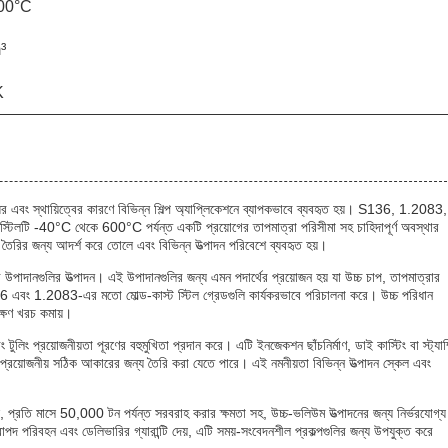
600°C
³
K
োধের এবং স্থায়িত্বের কারণে বিভিন্ন শিল্প অ্যাপ্লিকেশনে ব্যাপকভাবে ব্যবহৃত হয়। S136, 1.2083,
 -40°C থেকে 600°C পর্যন্ত একটি প্রয়োগের তাপমাত্রা পরিসীমা সহ চাহিদাপূর্ণ অবস্থার
ছাঁচ তৈরির জন্য আদর্শ করে তোলে এবং বিভিন্ন উত্পাদন পরিবেশে ব্যবহৃত হয়।
ের উপাদানগুলির উত্পাদন। এই উপাদানগুলির জন্য এমন পদার্থের প্রয়োজন হয় যা উচ্চ চাপ, তাপমাত্রার
136 এবং 1.2083-এর মতো মোল্ড-কাস্ট স্টিল গ্রেডগুলি কার্যকরভাবে পরিচালনা করে। উচ্চ পরিধান
েক্ষণ খরচ কমায়।
 টুলিং প্রয়োজনীয়তা পূরণের বহুমুখিতা প্রদান করে। এটি ইনজেকশন ছাঁচনির্মাণ, ডাই কাস্টিং বা স্ট্যাম
াথে প্রয়োজনীয় সঠিক আকারের জন্য তৈরি করা যেতে পারে। এই নমনীয়তা বিভিন্ন উত্পাদন স্কেল এবং
ে, প্রতি মাসে 50,000 টন পর্যন্ত সরবরাহ করার ক্ষমতা সহ, উচ্চ-ভলিউম উত্পাদনের জন্য নির্ভরযোগ্য
িরাপদ পরিবহন এবং ডেলিভারির গ্যারান্টি দেয়, এটি সময়-সংবেদনশীল প্রকল্পগুলির জন্য উপযুক্ত করে