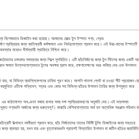
ন্য বিশেষভাবে ডিজাইন করা হয়েছে। আমাদের মোল্ড টুল ইস্পাত পণ্য, গ্রেড
য়ার জন্য ব্যতিক্রমী কর্মক্ষমতা এবং নির্ভরযোগ্যতা প্রদান করে। এই উচ্চ-মানের ইস্পাতটি
্থার মধ্যেও দীর্ঘস্থায়ী স্থায়িত্ব নিশ্চিত করে।
র সমন্বয়ের জন্য শিল্পে সুপরিচিত। এটি ছাঁচনির্মাণের জন্য টুল স্টিলের জন্য একটি আদ
রোধ ক্ষমতা উল্লেখযোগ্যভাবে টুলের অবক্ষয় হ্রাস করে, রক্ষণাবেক্ষণের খরচ কমিয়ে দেয় এবং উৎপাদন
়া যায়, যা বিভিন্ন অ্যাপ্লিকেশনের চাহিদা পূরণ করে। আপনি পাতলা প্লেট বা চওড়া শীট প্রয়োজন হ
হুমুখিতা এটিকে সন্নিবেশ, গহ্বর এবং কোর সহ বিভিন্ন ছাঁচের উপাদান তৈরির জন্য উপযুক্ত করে
 কাঠামোগত অখণ্ডতা বজায় রাখার সময় দক্ষ প্রক্রিয়াকরণের অনুমতি দেয়। এই ভারসাম্য
ঁচযুক্ত পণ্যগুলি অর্জনের জন্য গুরুত্বপূর্ণ। মাঝারি মেশিনযোগ্যতার অর্থ হল অত্যধিক সরঞ্জাম পরিধান ব
টি উত্পাদনে নমনীয়তা প্রদান করে, ছাঁচ নির্মাতাদের তাদের নির্দিষ্ট টুলিং ডিজাইনের জন্য সবচেয়ে
র জন্য ব্যবহৃত হয়, যখন বার এবং বৃত্তাকারগুলি প্রায়শই বিস্তারিত উপাদান বা জটিল ছাঁচের জ্যামিতি