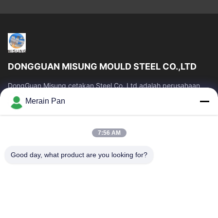
DONGGUAN MISUNG MOULD STEEL CO.,LTD
DongGuan Misung cetakan Steel Co, Ltd adalah perusahaan
terkemuka pasokan baja mati plastik, baja kerja panas, baja
Merain Pan
kerja dingin, baja struktural...
Tautan Cepat
7:56 AM
Rumah
Produk
Tampilan VR
Tentang Kami
Good day, what product are you looking for?
Tur Pabrik
Kontrol Kualitas
Hubungi Kami
Berita
Kasus
Hubungi Kami