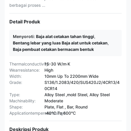
berbagai proses ...
Detail Produk
Menyoroti:
Baja alat cetakan tahan tinggi
,
Bentang lebar yang luas Baja alat untuk cetakan
,
Baja pembuat cetakan bermacam bentuk
Thermalconductivity:
15-30 W/m·K
Wearresistance:
High
Width:
10mm Up To 2200mm Wide
Grade:
S136/1.2083/420/SUS420J2/4CR13/4
0CR14
Type:
Alloy Steel ,mold Steel, Alloy Steel
Machinability:
Moderate
Shape:
Plate, Flat , Bar, Round
Applicationtemperaturerange:
-40°C To 600°C
Deskripsi Produk