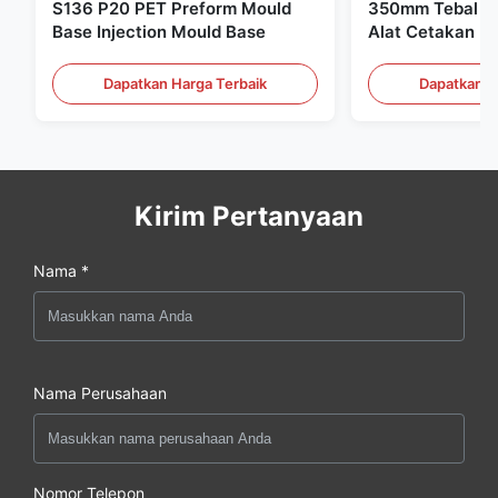
S136 P20 PET Preform Mould
350mm Tebal Pr
Base Injection Mould Base
Alat Cetakan Pl
Dapatkan Harga Terbaik
Dapatkan H
Kirim Pertanyaan
Nama *
Nama Perusahaan
Nomor Telepon