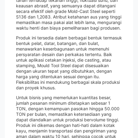
tahan terhadap tekanan tinggi, fluktuasi suhu, dan
keausan abrasif, yang semuanya dapat ditangani
secara efektif oleh grade Mold-Cast Steel seperti
S136 dan 1,2083. Atribut ketahanan aus yang tinggi
memastikan masa pakai alat lebih lama, mengurangi
waktu henti dan biaya pemeliharaan bagi produsen.
Produk ini tersedia dalam berbagai bentuk termasuk
bentuk pelat, datar, batangan, dan bulat,
menawarkan keserbagunaan untuk memenuhi
persyaratan desain dan perkakas tertentu. Baik
untuk aplikasi cetakan injeksi, die casting, atau
stamping, Mould Tool Steel dapat disesuaikan
dengan ukuran tepat yang dibutuhkan, dengan
harga yang ditentukan sesuai dengan itu.
Fleksibilitas ini mendukung berbagai skala produksi
dan proyek khusus.
Untuk bisnis yang memerlukan kuantitas besar,
jumlah pesanan minimum ditetapkan sebesar 1
TON, dengan kemampuan pasokan hingga 50.000
TON per bulan, memastikan ketersediaan yang
dapat diandalkan untuk produksi bervolume tinggi.
Produk ini dikemas dengan hati-hati dalam kotak
kayu, menjamin transportasi dan pengiriman yang
aman dalam waktu 10 hari, sehingga cocok untuk