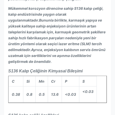
Mükemmel korozyon direncine sahip S136 kalıp çeliği,
kalıp endüstrisinde yaygın olarak
uygulanmaktadır.Bununla birlikte, karmaşık yapıya ve
yüksek kaliteye sahip enjeksiyon ürünlerinin artan
taleplerini karşılamak için, karmaşık geometrik şekillere
sahip hızlı fabrikasyon parçaları nedeniyle yeni bir
üretim yöntemi olarak seçici lazer eritme (SLM) tercih
edilmektedir.Ayrıca, enjeksiyon kalıbının servis ömrünü
uzatmak için sertliklerini ve aşınma özelliklerini
geliştirmek de önemlidir.
S136 Kalıp Çeliğinin Kimyasal Bileşimi
C
Si
Mn
Cr
P
S
<0.03
0.38
0.8
0.5
13.6
<0.03