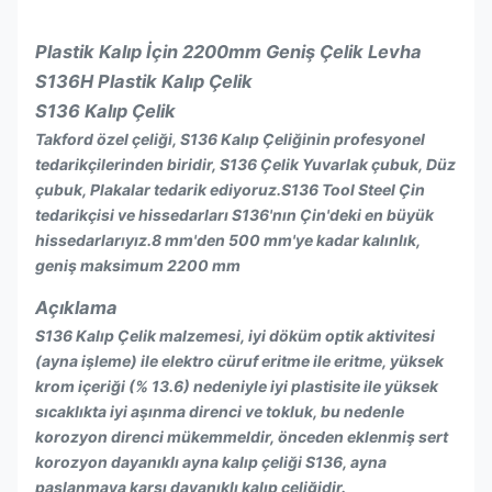
Plastik Kalıp İçin 2200mm Geniş Çelik Levha
S136H Plastik Kalıp Çelik
S136 Kalıp Çelik
Takford özel çeliği, S136 Kalıp Çeliğinin profesyonel
tedarikçilerinden biridir, S136 Çelik Yuvarlak çubuk, Düz
çubuk, Plakalar tedarik ediyoruz.S136 Tool Steel Çin
tedarikçisi ve hissedarları S136'nın Çin'deki en büyük
hissedarlarıyız.8 mm'den 500 mm'ye kadar kalınlık,
geniş maksimum 2200 mm
Açıklama
S136 Kalıp Çelik malzemesi, iyi döküm optik aktivitesi
(ayna işleme) ile elektro cüruf eritme ile eritme, yüksek
krom içeriği (% 13.6) nedeniyle iyi plastisite ile yüksek
sıcaklıkta iyi aşınma direnci ve tokluk, bu nedenle
korozyon direnci mükemmeldir, önceden eklenmiş sert
korozyon dayanıklı ayna kalıp çeliği S136, ayna
paslanmaya karşı dayanıklı kalıp çeliğidir.