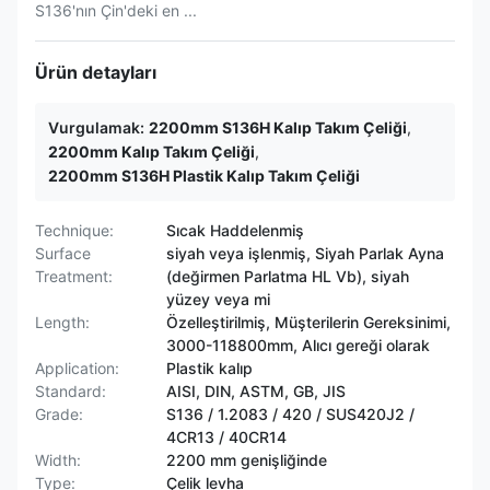
S136'nın Çin'deki en ...
Ürün detayları
Vurgulamak:
2200mm S136H Kalıp Takım Çeliği
,
2200mm Kalıp Takım Çeliği
,
2200mm S136H Plastik Kalıp Takım Çeliği
Technique:
Sıcak Haddelenmiş
Surface
siyah veya işlenmiş, Siyah Parlak Ayna
Treatment:
(değirmen Parlatma HL Vb), siyah
yüzey veya mi
Length:
Özelleştirilmiş, Müşterilerin Gereksinimi,
3000-118800mm, Alıcı gereği olarak
Application:
Plastik kalıp
Standard:
AISI, DIN, ASTM, GB, JIS
Grade:
S136 / 1.2083 / 420 / SUS420J2 /
4CR13 / 40CR14
Width:
2200 mm genişliğinde
Type:
Çelik levha