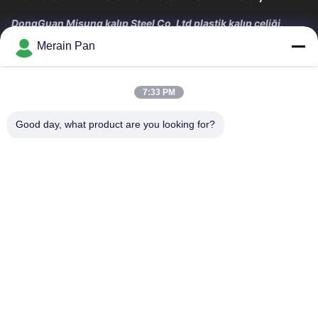
DongGuan Misung kalıp Steel Co, Ltd plastik kalıp çeliği,
sıcak iş çeliği, soğuk iş çeliği, alaşımlı yapısal çelik
Merain Pan
tedarikinde lider bir şirkettir.
Hızlı Bağlantılar
7:33 PM
Ev
Ürün:% S
VR Gösterisi
Hakkımızda
Good day, what product are you looking for?
Fabrika Turu
Kalite Kontrol
Bize Ulaşın
Haberler
Vakalar
Bize Ulaşın
0086-769-13537200896
merain.pan@misung-steel.com