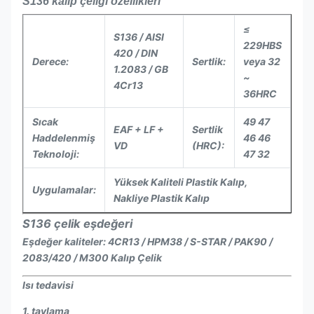
S136 kalıp çeliği özellikleri
≤
S136 / AISI
229HBS
420 / DIN
Derece:
Sertlik:
veya 32
1.2083 / GB
~
4Cr13
36HRC
Sıcak
49 47
EAF + LF +
Sertlik
Haddelenmiş
46 46
VD
(HRC):
Teknoloji:
47 32
Yüksek Kaliteli Plastik Kalıp,
Uygulamalar:
Nakliye Plastik Kalıp
S136 çelik eşdeğeri
Eşdeğer kaliteler: 4CR13 / HPM38 / S-STAR / PAK90 /
2083/420 / M300 Kalıp Çelik
Isı tedavisi
1. tavlama