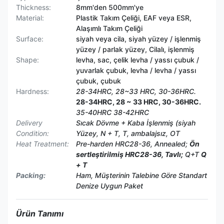
Thickness:
8mm'den 500mm'ye
Material:
Plastik Takım Çeliği, EAF veya ESR,
Alaşımlı Takım Çeliği
Surface:
siyah veya cila, siyah yüzey / işlenmiş
yüzey / parlak yüzey, Cilalı, işlenmiş
Shape:
levha, sac, çelik levha / yassı çubuk /
yuvarlak çubuk, levha / levha / yassı
çubuk, çubuk
Hardness:
28-34HRC, 28~33 HRC, 30-36HRC.
28-34HRC, 28 ~ 33 HRC, 30-36HRC.
35-40HRC 38-42HRC
Delivery
Sıcak Dövme + Kaba İşlenmiş (siyah
Condition:
Yüzey, N + T, T, ambalajsız, OT
Heat Treatment:
Pre-harden HRC28-36, Annealed;
Ön
sertleştirilmiş HRC28-36, Tavlı;
Q+T
Q
+ T
Packing:
Ham, Müşterinin Talebine Göre Standart
Denize Uygun Paket
Ürün Tanımı