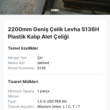
2200mm Geniş Çelik Levha S136H
Plastik Kalıp Alet Çeliği
Temel özellikler
Menşei Yeri:
Çin
Marka Adı:
takford
Model Numarası:
S136
Ticaret Mülkleri
Minimum Sipariş
1 parça
Miktarı:
Fiyat:
1.5-5 USD PER KG
Ödeme Koşulları:
Western Union, L / C, T / T