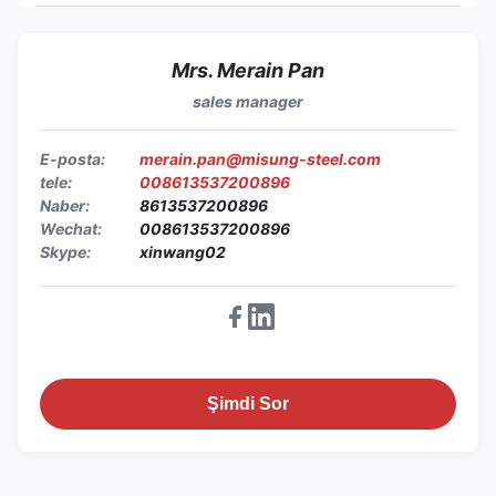
Mrs. Merain Pan
sales manager
E-posta:
merain.pan@misung-steel.com
tele:
008613537200896
Naber:
8613537200896
Wechat:
008613537200896
Skype:
xinwang02
Şimdi Sor