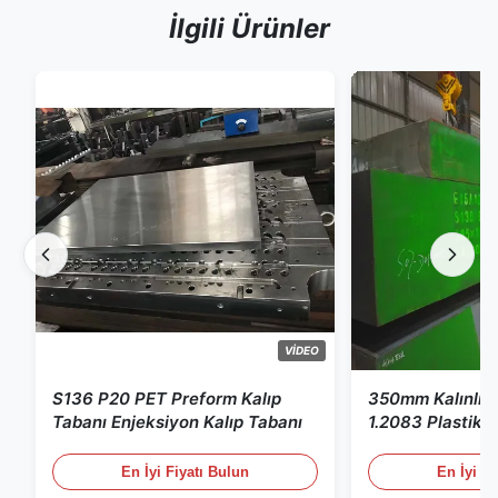
İlgili Ürünler
VIDEO
S136 P20 PET Preform Kalıp
350mm Kalınlık 
Tabanı Enjeksiyon Kalıp Tabanı
1.2083 Plastik K
En İyi Fiyatı Bulun
En İyi Fi