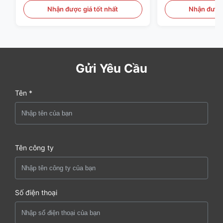
Nhận được giá tốt nhất
Nhận được 
Gửi Yêu Cầu
Tên *
Tên công ty
Số điện thoại