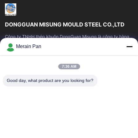
DONGGUAN MISUNG MOULD STEEL CO.,LTD
Công ty TNHH thép khuôn DongGuan Misung là công ty hàng
đầu về cung cấp thép khuôn nhựa, thép gia công nóng, thép
Merain Pan
gia công nguội, thép kết cấu hợp kim
Liên Kết Nhanh
7:36 AM
Nhà
Các Sản Phẩm
Hướng Dẫn VR
Về Chúng Tôi
Good day, what product are you looking for?
Tham Quan Nhà Máy
Kiểm Soát Chất Lượng
Liên Hệ Chúng Tôi
Tin Tức
Các Trường Hợp
Liên Hệ Với Chúng Tôi
0086-769-13537200896
merain.pan@misung-steel.com