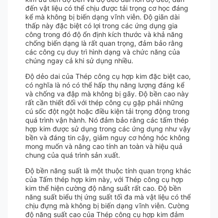
đến vật liệu có thể chịu được tải trọng cơ học đáng
kể mà không bị biến dạng vĩnh viễn. Độ giãn dài
thấp này đặc biệt có lợi trong các ứng dụng gia
công trong đó độ ổn định kích thước và khả năng
chống biến dạng là rất quan trọng, đảm bảo rằng
các công cụ duy trì hình dạng và chức năng của
chúng ngay cả khi sử dụng nhiều.
Độ dẻo dai của Thép công cụ hợp kim đặc biệt cao,
có nghĩa là nó có thể hấp thụ năng lượng đáng kể
và chống va đập mà không bị gãy. Độ bền cao này
rất cần thiết đối với thép công cụ gặp phải những
cú sốc đột ngột hoặc điều kiện tải trọng động trong
quá trình vận hành. Nó đảm bảo rằng các tấm thép
hợp kim được sử dụng trong các ứng dụng như vậy
bền và đáng tin cậy, giảm nguy cơ hỏng hóc không
mong muốn và nâng cao tính an toàn và hiệu quả
chung của quá trình sản xuất.
Độ bền năng suất là một thuộc tính quan trọng khác
của Tấm thép hợp kim này, với Thép công cụ hợp
kim thể hiện cường độ năng suất rất cao. Độ bền
năng suất biểu thị ứng suất tối đa mà vật liệu có thể
chịu đựng mà không bị biến dạng vĩnh viễn. Cường
độ năng suất cao của Thép công cụ hợp kim đảm