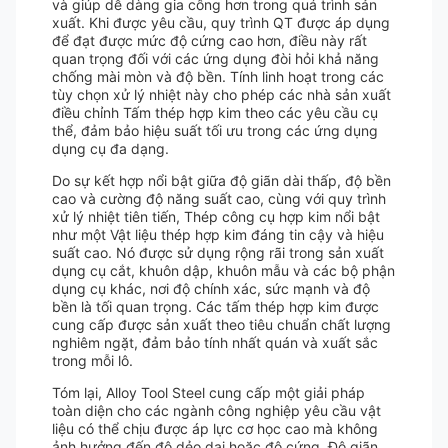
và giúp dễ dàng gia công hơn trong quá trình sản
xuất. Khi được yêu cầu, quy trình QT được áp dụng
để đạt được mức độ cứng cao hơn, điều này rất
quan trọng đối với các ứng dụng đòi hỏi khả năng
chống mài mòn và độ bền. Tính linh hoạt trong các
tùy chọn xử lý nhiệt này cho phép các nhà sản xuất
điều chỉnh Tấm thép hợp kim theo các yêu cầu cụ
thể, đảm bảo hiệu suất tối ưu trong các ứng dụng
dụng cụ đa dạng.
Do sự kết hợp nổi bật giữa độ giãn dài thấp, độ bền
cao và cường độ năng suất cao, cùng với quy trình
xử lý nhiệt tiên tiến, Thép công cụ hợp kim nổi bật
như một Vật liệu thép hợp kim đáng tin cậy và hiệu
suất cao. Nó được sử dụng rộng rãi trong sản xuất
dụng cụ cắt, khuôn dập, khuôn mẫu và các bộ phận
dụng cụ khác, nơi độ chính xác, sức mạnh và độ
bền là tối quan trọng. Các tấm thép hợp kim được
cung cấp được sản xuất theo tiêu chuẩn chất lượng
nghiêm ngặt, đảm bảo tính nhất quán và xuất sắc
trong mỗi lô.
Tóm lại, Alloy Tool Steel cung cấp một giải pháp
toàn diện cho các ngành công nghiệp yêu cầu vật
liệu có thể chịu được áp lực cơ học cao mà không
ảnh hưởng đến độ dẻo dai hoặc độ cứng. Độ giãn