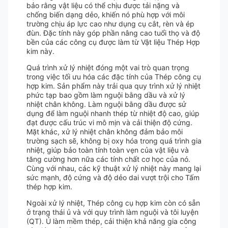
bảo rằng vật liệu có thể chịu được tải nặng và
chống biến dạng dẻo, khiến nó phù hợp với môi
trường chịu áp lực cao như dụng cụ cắt, rèn và ép
đùn. Đặc tính này góp phần nâng cao tuổi thọ và độ
bền của các công cụ được làm từ Vật liệu Thép Hợp
kim này.
Quá trình xử lý nhiệt đóng một vai trò quan trọng
trong việc tối ưu hóa các đặc tính của Thép công cụ
hợp kim. Sản phẩm này trải qua quy trình xử lý nhiệt
phức tạp bao gồm làm nguội bằng dầu và xử lý
nhiệt chân không. Làm nguội bằng dầu được sử
dụng để làm nguội nhanh thép từ nhiệt độ cao, giúp
đạt được cấu trúc vi mô mịn và cải thiện độ cứng.
Mặt khác, xử lý nhiệt chân không đảm bảo môi
trường sạch sẽ, không bị oxy hóa trong quá trình gia
nhiệt, giúp bảo toàn tính toàn vẹn của vật liệu và
tăng cường hơn nữa các tính chất cơ học của nó.
Cùng với nhau, các kỹ thuật xử lý nhiệt này mang lại
sức mạnh, độ cứng và độ dẻo dai vượt trội cho Tấm
thép hợp kim.
Ngoài xử lý nhiệt, Thép công cụ hợp kim còn có sẵn
ở trạng thái ủ và với quy trình làm nguội và tôi luyện
(QT). Ủ làm mềm thép, cải thiện khả năng gia công