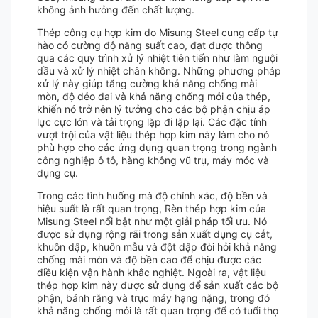
không ảnh hưởng đến chất lượng.
Thép công cụ hợp kim do Misung Steel cung cấp tự
hào có cường độ năng suất cao, đạt được thông
qua các quy trình xử lý nhiệt tiên tiến như làm nguội
dầu và xử lý nhiệt chân không. Những phương pháp
xử lý này giúp tăng cường khả năng chống mài
mòn, độ dẻo dai và khả năng chống mỏi của thép,
khiến nó trở nên lý tưởng cho các bộ phận chịu áp
lực cực lớn và tải trọng lặp đi lặp lại. Các đặc tính
vượt trội của vật liệu thép hợp kim này làm cho nó
phù hợp cho các ứng dụng quan trọng trong ngành
công nghiệp ô tô, hàng không vũ trụ, máy móc và
dụng cụ.
Trong các tình huống mà độ chính xác, độ bền và
hiệu suất là rất quan trọng, Rèn thép hợp kim của
Misung Steel nổi bật như một giải pháp tối ưu. Nó
được sử dụng rộng rãi trong sản xuất dụng cụ cắt,
khuôn dập, khuôn mẫu và đột dập đòi hỏi khả năng
chống mài mòn và độ bền cao để chịu được các
điều kiện vận hành khắc nghiệt. Ngoài ra, vật liệu
thép hợp kim này được sử dụng để sản xuất các bộ
phận, bánh răng và trục máy hạng nặng, trong đó
khả năng chống mỏi là rất quan trọng để có tuổi thọ