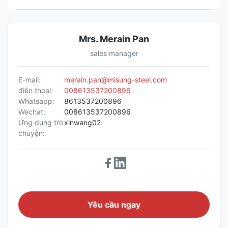
Mrs. Merain Pan
sales manager
E-mail:
merain.pan@misung-steel.com
điện thoại:
008613537200896
Whatsapp:
8613537200896
Wechat:
008613537200896
Ứng dụng trò
xinwang02
chuyện:
Yêu cầu ngay