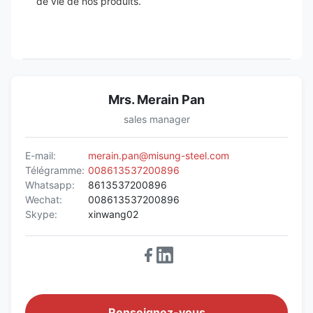
de vie de nos produits.
Mrs. Merain Pan
sales manager
E-mail:
merain.pan@misung-steel.com
Télégramme:
008613537200896
Whatsapp:
8613537200896
Wechat:
008613537200896
Skype:
xinwang02
Renseignez-vous