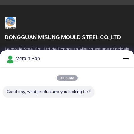
DONGGUAN MISUNG MOULD STEEL CO.,LTD
Le moule Steel Co., Ltd de Dongguan Misung est une principale
société de plastique d'approvisionnement meurent l'acier en
Merain Pan
acier et chaud de...
Liens Rapides
3:03 AM
Maison
Produits
VR Show
Au Sujet De Nous
Good day, what product are you looking for?
Visite D'usine
Contrôle De Qualité
Contactez-Nous
Nouvelles
Cas
Nous Contacter