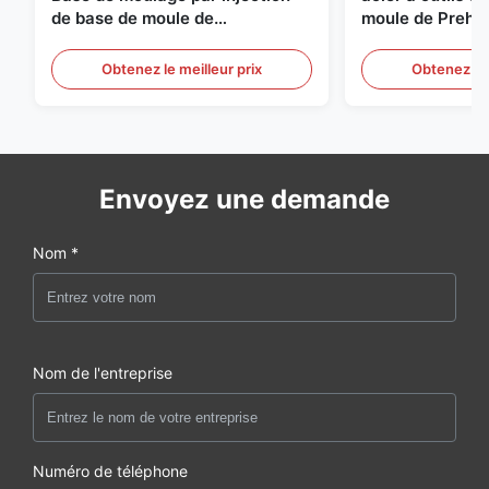
de base de moule de
moule de Preha
préformation d'ANIMAL
d'épaisseur de
FAMILIER de S136 P20
Obtenez le meilleur prix
Obtenez le 
Envoyez une demande
Nom *
Nom de l'entreprise
Numéro de téléphone