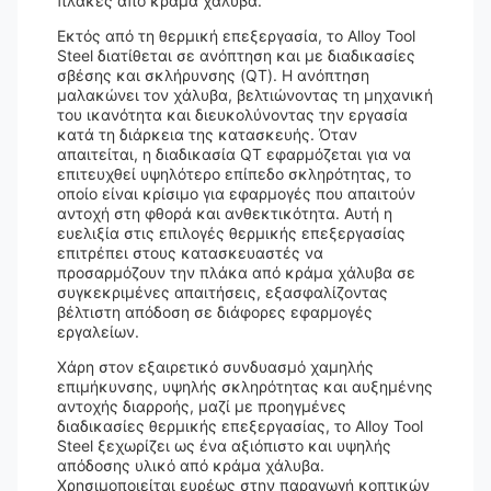
πλάκες από κράμα χάλυβα.
Εκτός από τη θερμική επεξεργασία, το Alloy Tool
Steel διατίθεται σε ανόπτηση και με διαδικασίες
σβέσης και σκλήρυνσης (QT). Η ανόπτηση
μαλακώνει τον χάλυβα, βελτιώνοντας τη μηχανική
του ικανότητα και διευκολύνοντας την εργασία
κατά τη διάρκεια της κατασκευής. Όταν
απαιτείται, η διαδικασία QT εφαρμόζεται για να
επιτευχθεί υψηλότερο επίπεδο σκληρότητας, το
οποίο είναι κρίσιμο για εφαρμογές που απαιτούν
αντοχή στη φθορά και ανθεκτικότητα. Αυτή η
ευελιξία στις επιλογές θερμικής επεξεργασίας
επιτρέπει στους κατασκευαστές να
προσαρμόζουν την πλάκα από κράμα χάλυβα σε
συγκεκριμένες απαιτήσεις, εξασφαλίζοντας
βέλτιστη απόδοση σε διάφορες εφαρμογές
εργαλείων.
Χάρη στον εξαιρετικό συνδυασμό χαμηλής
επιμήκυνσης, υψηλής σκληρότητας και αυξημένης
αντοχής διαρροής, μαζί με προηγμένες
διαδικασίες θερμικής επεξεργασίας, το Alloy Tool
Steel ξεχωρίζει ως ένα αξιόπιστο και υψηλής
απόδοσης υλικό από κράμα χάλυβα.
Χρησιμοποιείται ευρέως στην παραγωγή κοπτικών