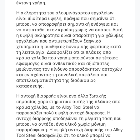
έντονη χρήση.
Η σκληρότητα του αλουμινόχαρτου εργαλείων
είναι ιδιαίτερα υψηλή, πράγμα που σημαίνει ότι
μπορεί να απορροφήσει σημαντική ενέργεια και
να αντισταθεί στην κρούση χωρίς να σπάσει. Αυτή
η υψηλή σκληρότητα είναι απαραίτητη για χάλυβες
εργαλείων που αντιμετωπίζουν ξαφνικά
χτυπήματα ή συνθήκες δυναμικής φόρτισης κατά
τη λειτουργία. Διασφαλίζει ότι οι πλάκες από
κράμα χάλυβα που χρησιμοποιούνται σε τέτοιες
εφαρμογές είναι ανθεκτικές και αξιόπιστες,
μειώνοντας τον κίνδυνο απροσδόκητων αστοχιών
και ενισχύοντας τη συνολική ασφάλεια και
αποτελεσματικότητα της διαδικασίας
κατασκευής.
Η αντοχή διαρροής είναι ένα άλλο ζωτικής
σημασίας χαρακτηριστικό αυτής της πλάκας από
κράμα χάλυβα, με το Alloy Tool Steel να
παρουσιάζει πολύ υψηλή αντοχή διαρροής. Η
αντοχή διαρροής υποδηλώνει τη μέγιστη τάση που
μπορεί να αντέξει ένα υλικό χωρίς μόνιμη
παραμόρφωση. Η υψηλή αντοχή διαρροής του Alloy
Tool Steel διασφαλίζει ότι το υλικό μπορεί να