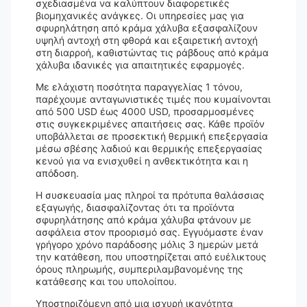
σχεδιασμένα να καλύπτουν διαφορετικές
βιομηχανικές ανάγκες. Οι υπηρεσίες μας για
σφυρηλάτηση από κράμα χάλυβα εξασφαλίζουν
υψηλή αντοχή στη φθορά και εξαιρετική αντοχή
στη διαρροή, καθιστώντας τις ράβδους από κράμα
χάλυβα ιδανικές για απαιτητικές εφαρμογές.
Με ελάχιστη ποσότητα παραγγελίας 1 τόνου,
παρέχουμε ανταγωνιστικές τιμές που κυμαίνονται
από 500 USD έως 4000 USD, προσαρμοσμένες
στις συγκεκριμένες απαιτήσεις σας. Κάθε προϊόν
υποβάλλεται σε προσεκτική θερμική επεξεργασία
μέσω σβέσης λαδιού και θερμικής επεξεργασίας
κενού για να ενισχυθεί η ανθεκτικότητα και η
απόδοση.
Η συσκευασία μας πληροί τα πρότυπα θαλάσσιας
εξαγωγής, διασφαλίζοντας ότι τα προϊόντα
σφυρηλάτησης από κράμα χάλυβα φτάνουν με
ασφάλεια στον προορισμό σας. Εγγυόμαστε έναν
γρήγορο χρόνο παράδοσης μόλις 3 ημερών μετά
την κατάθεση, που υποστηρίζεται από ευέλικτους
όρους πληρωμής, συμπεριλαμβανομένης της
κατάθεσης και του υπολοίπου.
Υποστηριζόμενη από μια ισχυρή ικανότητα