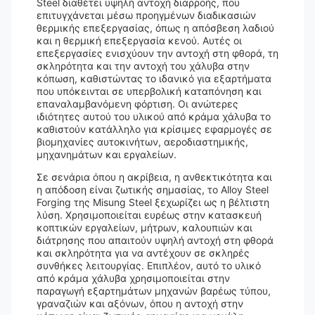
Steel διαθέτει υψηλή αντοχή διαρροής, που
επιτυγχάνεται μέσω προηγμένων διαδικασιών
θερμικής επεξεργασίας, όπως η απόσβεση λαδιού
και η θερμική επεξεργασία κενού. Αυτές οι
επεξεργασίες ενισχύουν την αντοχή στη φθορά, τη
σκληρότητα και την αντοχή του χάλυβα στην
κόπωση, καθιστώντας το ιδανικό για εξαρτήματα
που υπόκεινται σε υπερβολική καταπόνηση και
επαναλαμβανόμενη φόρτιση. Οι ανώτερες
ιδιότητες αυτού του υλικού από κράμα χάλυβα το
καθιστούν κατάλληλο για κρίσιμες εφαρμογές σε
βιομηχανίες αυτοκινήτων, αεροδιαστημικής,
μηχανημάτων και εργαλείων.
Σε σενάρια όπου η ακρίβεια, η ανθεκτικότητα και
η απόδοση είναι ζωτικής σημασίας, το Alloy Steel
Forging της Misung Steel ξεχωρίζει ως η βέλτιστη
λύση. Χρησιμοποιείται ευρέως στην κατασκευή
κοπτικών εργαλείων, μήτρων, καλουπιών και
διάτρησης που απαιτούν υψηλή αντοχή στη φθορά
και σκληρότητα για να αντέχουν σε σκληρές
συνθήκες λειτουργίας. Επιπλέον, αυτό το υλικό
από κράμα χάλυβα χρησιμοποιείται στην
παραγωγή εξαρτημάτων μηχανών βαρέως τύπου,
γραναζιών και αξόνων, όπου η αντοχή στην