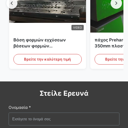
VIDEO
Βάση φορμών εγχύσεων
πάχος Preharde
βάσεων φορμών
350mm πλαστικ
προσχηματισμών S136 P20
εργαλείων φο
PET
Βρείτε την καλύτερη τιμή
Βρείτε την 
Στείλε Ερευνά
Ονομασία *