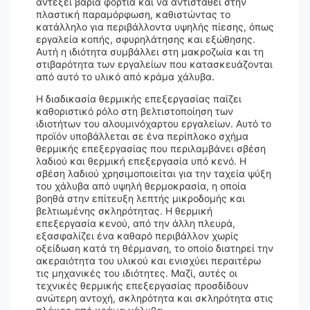
αντέξει βαριά φορτία και να αντισταθεί στην
πλαστική παραμόρφωση, καθιστώντας το
κατάλληλο για περιβάλλοντα υψηλής πίεσης, όπως
εργαλεία κοπής, σφυρηλάτησης και εξώθησης.
Αυτή η ιδιότητα συμβάλλει στη μακροζωία και τη
στιβαρότητα των εργαλείων που κατασκευάζονται
από αυτό το υλικό από κράμα χάλυβα.
Η διαδικασία θερμικής επεξεργασίας παίζει
καθοριστικό ρόλο στη βελτιστοποίηση των
ιδιοτήτων του αλουμινόχαρτου εργαλείων. Αυτό το
προϊόν υποβάλλεται σε ένα περίπλοκο σχήμα
θερμικής επεξεργασίας που περιλαμβάνει σβέση
λαδιού και θερμική επεξεργασία υπό κενό. Η
σβέση λαδιού χρησιμοποιείται για την ταχεία ψύξη
του χάλυβα από υψηλή θερμοκρασία, η οποία
βοηθά στην επίτευξη λεπτής μικροδομής και
βελτιωμένης σκληρότητας. Η θερμική
επεξεργασία κενού, από την άλλη πλευρά,
εξασφαλίζει ένα καθαρό περιβάλλον χωρίς
οξείδωση κατά τη θέρμανση, το οποίο διατηρεί την
ακεραιότητα του υλικού και ενισχύει περαιτέρω
τις μηχανικές του ιδιότητες. Μαζί, αυτές οι
τεχνικές θερμικής επεξεργασίας προσδίδουν
ανώτερη αντοχή, σκληρότητα και σκληρότητα στις