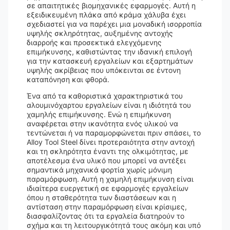
σε απαιτητικές βιομηχανικές εφαρμογές. Αυτή η
εξειδικευμένη πλάκα από κράμα χάλυβα έχει
σχεδιαστεί για να παρέχει μια μοναδική ισορροπία
υψηλής σκληρότητας, αυξημένης αντοχής
διαρροής και προσεκτικά ελεγχόμενης
επιμήκυνσης, καθιστώντας την ιδανική επιλογή
για την κατασκευή εργαλείων και εξαρτημάτων
υψηλής ακρίβειας που υπόκεινται σε έντονη
καταπόνηση και φθορά.
Ένα από τα καθοριστικά χαρακτηριστικά του
αλουμινόχαρτου εργαλείων είναι η ιδιότητά του
χαμηλής επιμήκυνσης. Ενώ η επιμήκυνση
αναφέρεται στην ικανότητα ενός υλικού να
τεντώνεται ή να παραμορφώνεται πριν σπάσει, το
Alloy Tool Steel δίνει προτεραιότητα στην αντοχή
και τη σκληρότητα έναντι της ολκιμότητας, με
αποτέλεσμα ένα υλικό που μπορεί να αντέξει
σημαντικά μηχανικά φορτία χωρίς μόνιμη
παραμόρφωση. Αυτή η χαμηλή επιμήκυνση είναι
ιδιαίτερα ευεργετική σε εφαρμογές εργαλείων
όπου η σταθερότητα των διαστάσεων και η
αντίσταση στην παραμόρφωση είναι κρίσιμες,
διασφαλίζοντας ότι τα εργαλεία διατηρούν το
σχήμα και τη λειτουργικότητά τους ακόμη και υπό