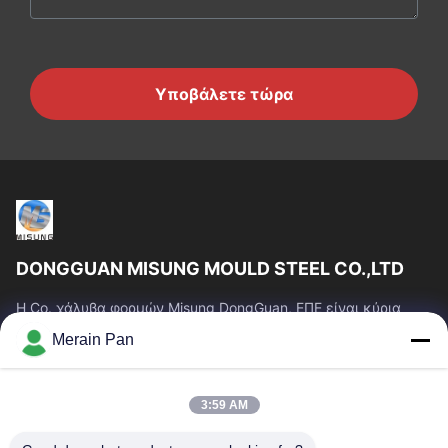
Υποβάλετε τώρα
DONGGUAN MISUNG MOULD STEEL CO.,LTD
Η Co. χάλυβα φορμών Misung DongGuan, ΕΠΕ είναι κύρια
επιχείρηση του ανεφοδιασμού που ο πλαστικός χάλυβας
Merain Pan
κύβων, καυτός χάλυβας εργασίας, κρύος...
Γρήγοροι Σύνδεσμοι
3:59 AM
Σπίτι
Προϊόντα
Εμφάνιση VR
Περίπου Εμείς