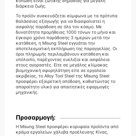
κόπωση είναι ζωτικής σημασίας για μεγάλη
διάρκεια ζωής.
Το προϊόν συσκευάζεται σύμφωνα με τα πρότυπα
θαλάσσιας εξαγωγής για να διασφαλιστεί η
ασφαλής παράδοση σε όλο τον κόσμο. Με
δυνατότητα προμήθειας 1000 τόνων το μήνα και
έγκαιρο χρόνο παράδοσης 3 ημερών μετά την
κατάθεση, η Misung Steel εγγυάται την
αποτελεσματική εκπλήρωση της παραγγελίας. Οι
όροι πληρωμής περιλαμβάνουν κατάθεση και
υπόλοιπο, παρέχοντας ευελιξία και ασφάλεια
στους αγοραστές. Είτε σε μεγάλης κλίμακας
βιομηχανική σφυρηλάτηση είτε σε εργαλεία
ακριβείας, το Alloy Tool Steel της Misung Steel
προσφέρει εξαιρετική απόδοση, καθιστώντας το
απαραίτητο υλικό για απαιτητικές εφαρμογές
μηχανικής.
Προσαρμογή:
Η Misung Steel προσφέρει κορυφαία προϊόντα από
κράμα εργαλείων χάλυβα προέλευσης Κίνας,