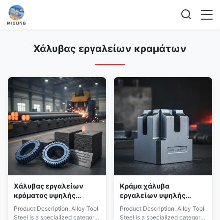
Χάλυβας εργαλείων κραμάτων
Χάλυβας εργαλείων
Κράμα χάλυβα
κράματος υψηλής
εργαλείων υψηλής
αντοχής με χαμηλή
αντοχής στη φθορά με
Product Description: Alloy Tool
Product Description: Alloy Tool
επιμήκυνση για μακράς
υψηλή αντοχή σε
Steel is a specialized category
Steel is a specialized category