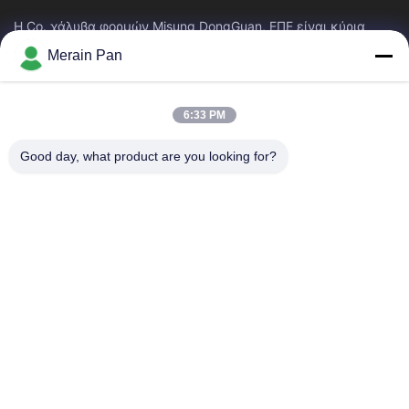
Η Co. χάλυβα φορμών Misung DongGuan, ΕΠΕ είναι κύρια
επιχείρηση του ανεφοδιασμού που ο πλαστικός χάλυβας
Merain Pan
κύβων, καυτός χάλυβας εργασίας, κρύος...
Γρήγοροι Σύνδεσμοι
6:33 PM
Σπίτι
Προϊόντα
Εμφάνιση VR
Περίπου Εμείς
Good day, what product are you looking for?
Γύρος Εργοστασίων
Ποιοτικός Έλεγχος
Μας Ελάτε Σε Επαφή Με
Ειδήσεις
Περιπτώσεις
Επικοινωνήστε Μαζί Μας
86-0769-13537200896
merain.pan@misung-steel.com