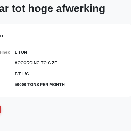
aar tot hoge afwerking
en
lheid:
1 TON
ACCORDING TO SIZE
:
T/T L/C
50000 TONS PER MONTH