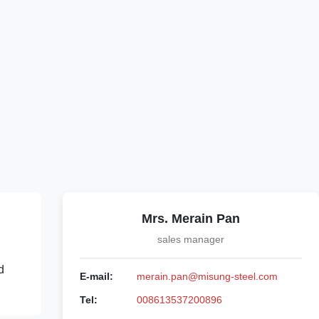
Mrs. Merain Pan
sales manager
d
E-mail:
merain.pan@misung-steel.com
Tel:
008613537200896