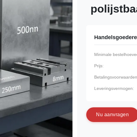
polijstb
Handelsgoeder
Minimale bestelhoevee
Prijs:
Betalingsvoorwaarden
Leveringsvermogen:
N
u
a
a
n
v
r
a
g
e
n