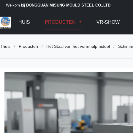
Welkom bij
DONGGUAN MISUNG MOULD STEEL CO.,LTD
HUIS
PRODUCTEN
VR-SHOW
Thuis
/
Producten
/
Het Staal van het vormhulpmiddel
/
Schimme