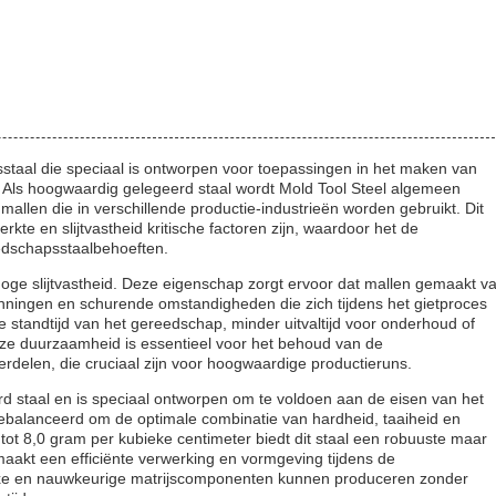
sstaal die speciaal is ontworpen voor toepassingen in het maken van
t. Als hoogwaardig gelegeerd staal wordt Mold Tool Steel algemeen
mallen die in verschillende productie-industrieën worden gebruikt. Dit
kte en slijtvastheid kritische factoren zijn, waardoor het de
edschapsstaalbehoeften.
hoge slijtvastheid. Deze eigenschap zorgt ervoor dat mallen gemaakt v
nningen en schurende omstandigheden die zich tijdens het gietproces
re standtijd van het gereedschap, minder uitvaltijd voor onderhoud of
Deze duurzaamheid is essentieel voor het behoud van de
delen, die cruciaal zijn voor hoogwaardige productieruns.
erd staal en is speciaal ontworpen om te voldoen aan de eisen van het
gebalanceerd om de optimale combinatie van hardheid, taaiheid en
tot 8,0 gram per kubieke centimeter biedt dit staal een robuuste maar
akt een efficiënte verwerking en vormgeving tijdens de
exe en nauwkeurige matrijscomponenten kunnen produceren zonder