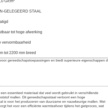
8,0 G/cm³
N-GELEGEERD STAAL
tigd
stbaar tot hoge afwerking
 vervormbaarheid
m tot 2200 mm breed
l voor gereedschapstoepassingen en biedt superieure eigenschappen d
een essentieel materiaal dat veel wordt gebruikt in verschillende
nststof mallen. Dit gereedschapsstaal vertoont een hoge
eaal is voor het produceren van duurzame en nauwkeurige mallen. Met
rgt het voor een efficiënte warmteafvoer tijdens het gietproces, wat