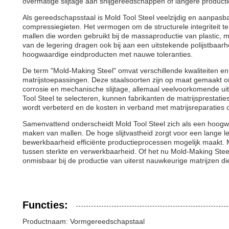
overmatige slijtage aan snijgereedschappen of langere productie
Als gereedschapsstaal is Mold Tool Steel veelzijdig en aanpasb
compressiegieten. Het vermogen om de structurele integriteit 
mallen die worden gebruikt bij de massaproductie van plastic
van de legering dragen ook bij aan een uitstekende polijstbaarh
hoogwaardige eindproducten met nauwe toleranties.
De term "Mold-Making Steel" omvat verschillende kwaliteiten en
matrijstoepassingen. Deze staalsoorten zijn op maat gemaakt o
corrosie en mechanische slijtage, allemaal veelvoorkomende uit
Tool Steel te selecteren, kunnen fabrikanten de matrijsprestaties
wordt verbeterd en de kosten in verband met matrijsreparaties
Samenvattend onderscheidt Mold Tool Steel zich als een hoogwa
maken van mallen. De hoge slijtvastheid zorgt voor een lange le
bewerkbaarheid efficiënte productieprocessen mogelijk maakt. M
tussen sterkte en verwerkbaarheid. Of het nu Mold-Making Steel,
onmisbaar bij de productie van uiterst nauwkeurige matrijzen d
Functies:
Productnaam: Vormgereedschapstaal