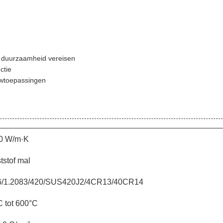
n duurzaamheid vereisen
ctie
uwtoepassingen
0 W/m·K
tstof mal
/1.2083/420/SUS420J2/4CR13/40CR14
C tot 600°C