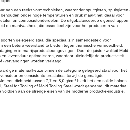
tijden.
aar aan een reeks vormtechnieken, waaronder spuitgieten, spuitgieten
te behouden onder hoge temperaturen en druk maakt het ideaal voor
, metalen en composietonderdelen. De uitgebalanceerde eigenschappen
eid en maatvastheid, die essentieel zijn voor het produceren van
 soorten gelegeerd staal die speciaal zijn samengesteld voor
m een ​​betere weerstand te bieden tegen thermische vermoeidheid,
dagingen in matrijsproductieomgevingen. Door de juiste kwaliteit Mold
 en levensduur optimaliseren, waardoor uiteindelijk de productiviteit
 of -vervangingen worden verlaagd.
ardige materiaalkeuze binnen de categorie gelegeerd staal voor het
vensduur en consistente prestaties, terwijl de gematigde
et een dichtheid tussen 7,7 en 8,0 g/cm³ biedt het een solide balans
 Steel for Tooling of Mold Tooling Steel wordt genoemd, dit materiaal i
ie voldoen aan de strenge eisen van de moderne productie-industrie.