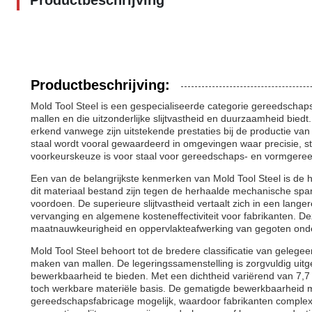
Productbeschrijving
Productbeschrijving:
Mold Tool Steel is een gespecialiseerde categorie gereedschap
mallen en die uitzonderlijke slijtvastheid en duurzaamheid bied
erkend vanwege zijn uitstekende prestaties bij de productie van 
staal wordt vooral gewaardeerd in omgevingen waar precisie, ster
voorkeurskeuze is voor staal voor gereedschaps- en vormgere
Een van de belangrijkste kenmerken van Mold Tool Steel is de 
dit materiaal bestand zijn tegen de herhaalde mechanische spa
voordoen. De superieure slijtvastheid vertaalt zich in een lange
vervanging en algemene kosteneffectiviteit voor fabrikanten. 
maatnauwkeurigheid en oppervlakteafwerking van gegoten onder
Mold Tool Steel behoort tot de bredere classificatie van gelege
maken van mallen. De legeringssamenstelling is zorgvuldig uit
bewerkbaarheid te bieden. Met een dichtheid variërend van 7,7 
toch werkbare materiële basis. De gematigde bewerkbaarheid ma
gereedschapsfabricage mogelijk, waardoor fabrikanten compl