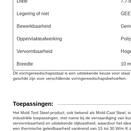
Dikte
7,7-
Legering of niet
GEE
Bewerkbaarheid
Gema
Oppervlakteafwerking
Polij
Vervormbaarheid
Hoge
Breedte
10 m
Dit vormgereedschapsstaal is een uitstekende keuze voor staa
geschikt zijn voor verschillende vormgereedschapsbehoeften.
Toepassingen:
Het Mold Tool Steel-product, ook bekend als Mold-Cast Steel, is 
industriële toepassingen, met name bij de vervaardiging van ku
vervormbaarheid en uitstekende slijtvastheid, waardoor het id
een thermische geleidbaarheid variërend van 15 tot 30 W/m·K zo