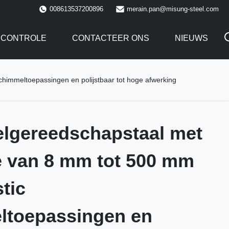
008613537200896
merain.pan@misung-steel.com
SCONTROLE
CONTACTEER ONS
NIEUWS
himmeltoepassingen en polijstbaar tot hoge afwerking
lgereedschapstaal met
e van 8 mm tot 500 mm
tic
ltoepassingen en