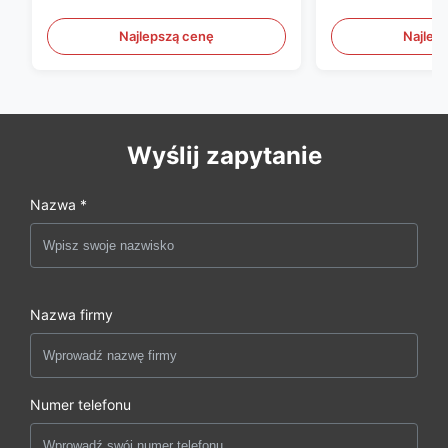
wtryskowej
form plastikow
Najlepszą cenę
Najlep
Wyślij zapytanie
Nazwa *
Nazwa firmy
Numer telefonu