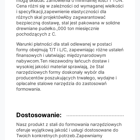
mogą składać zamówienia o minimalnej ilości 1 TON.
Cena różni się w zależności od wymaganej wielkości
i specyfikacji,zapewnienie elastyczności dla
różnych skal projektówAby zagwarantować
bezpieczną dostawę, stal jest pakowana w solidne
drewniane pudełko.,000 ton miesięcznie
pochodzących z C.
Warunki płatności dla stali odlewanej w postaci
formy obejmują T/T i L/C, zapewniając różne ustaleń
finansowych i ułatwiając międzynarodowym
nabywcom.Ten niezawodny łańcuch dostaw i
wysokiej jakości materiał sprawiają, że Stal
narzędziowych formy doskonały wybór dla
producentów poszukujących trwałego, wydajne i
opłacalne stalowe narzędzia do zastosowań
formowania.
Dostosowanie:
Nasz produkt z stali do formowania narzędziowych
oferuje wyjątkową jakość i usługi dostosowane do
Twoich konkretnych potrzeb.Zapewniamy