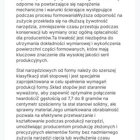
odporne na powtarzające się naprężenia
mechaniczne i warunki ścierające występujące
podczas procesu formowaniaWyższa odporność na
zużycie przekłada się na dłuższą żywotność
narzędzia, zmniejszenie czasu przestoju podczas
konserwacji lub wymiany oraz ogólną opłacalność
dla producentów.Ta trwałość jest niezbędna do
utrzymania dokładności wymiarowej i wykończenia
powierzchni części formowanych, które mają
kluczowe znaczenie dla wysokiej jakości serii
produkcyjnych.
Stal narzędziowych od formy należy do szerszej
klasyfikacji stali stopowej i jest specjalnie
zaprojektowana w celu spełnienia wymagań
produkcji formy.Skład stopów jest starannie
wyważony, aby zapewnić optymalne połączenie
twardościZ gęstością od 7,7 do 8 gramów na
centymetr sześcienny ta stal stanowi solidny, ale
sprawny materiał.Jego umiarkowana obrabialność
pozwala na efektywne przetwarzanie i
kształtowanie podczas produkcji narzędzi,
umożliwiając producentom produkcję złożonych i
precyzyjnych elementów formy bez nadmiernego
zużycia narzędzi cięcia lub wydłużenia czasu