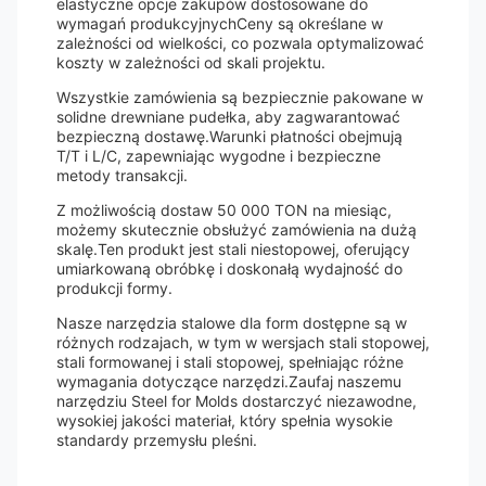
elastyczne opcje zakupów dostosowane do
wymagań produkcyjnychCeny są określane w
zależności od wielkości, co pozwala optymalizować
koszty w zależności od skali projektu.
Wszystkie zamówienia są bezpiecznie pakowane w
solidne drewniane pudełka, aby zagwarantować
bezpieczną dostawę.Warunki płatności obejmują
T/T i L/C, zapewniając wygodne i bezpieczne
metody transakcji.
Z możliwością dostaw 50 000 TON na miesiąc,
możemy skutecznie obsłużyć zamówienia na dużą
skalę.Ten produkt jest stali niestopowej, oferujący
umiarkowaną obróbkę i doskonałą wydajność do
produkcji formy.
Nasze narzędzia stalowe dla form dostępne są w
różnych rodzajach, w tym w wersjach stali stopowej,
stali formowanej i stali stopowej, spełniając różne
wymagania dotyczące narzędzi.Zaufaj naszemu
narzędziu Steel for Molds dostarczyć niezawodne,
wysokiej jakości materiał, który spełnia wysokie
standardy przemysłu pleśni.