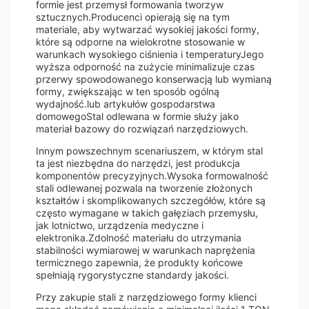
formie jest przemysł formowania tworzyw
sztucznych.Producenci opierają się na tym
materiale, aby wytwarzać wysokiej jakości formy,
które są odporne na wielokrotne stosowanie w
warunkach wysokiego ciśnienia i temperaturyJego
wyższa odporność na zużycie minimalizuje czas
przerwy spowodowanego konserwacją lub wymianą
formy, zwiększając w ten sposób ogólną
wydajność.lub artykułów gospodarstwa
domowegoStal odlewana w formie służy jako
materiał bazowy do rozwiązań narzędziowych.
Innym powszechnym scenariuszem, w którym stal
ta jest niezbędna do narzędzi, jest produkcja
komponentów precyzyjnych.Wysoka formowalność
stali odlewanej pozwala na tworzenie złożonych
kształtów i skomplikowanych szczegółów, które są
często wymagane w takich gałęziach przemysłu,
jak lotnictwo, urządzenia medyczne i
elektronika.Zdolność materiału do utrzymania
stabilności wymiarowej w warunkach naprężenia
termicznego zapewnia, że produkty końcowe
spełniają rygorystyczne standardy jakości.
Przy zakupie stali z narzędziowego formy klienci