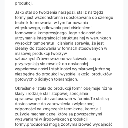
produkcji.
Jako stal do tworzenia narzędzi, stal z narzędzi
formy jest wszechstronna i dostosowana do szeregu
technik formowania, w tym formowania
wtryskowego, odlewania pod ciśnieniem i
formowania kompresyjnego.Jego zdolność do
utrzymania integralności strukturalnej w warunkach
wysokich temperatur i ciśnienia sprawia, że jest
idealny do stosowania w formach stosowanych w
masowej produkcji tworzyw
sztucznychZrównoważone właściwości stopu
przyczyniają się również do doskonałej
wypolerowalności i stabilności wymiarowej,które są
niezbędne do produkcji wysokiej jakości produktów
gotowych o ścisłych tolerancjach.
Określenie "stała do produkcji form" obejmuje różne
klasy i rodzaje stali stopowej specjalnie
opracowanych do zastosowań w formie.Te stali są
dostosowane do zapewnienia zwiększonej
odporności na zmęczenie termiczne, korozja i
zużycie mechaniczne, które są powszechnymi
wyzwaniami w środowiskach produkcji
formy.producenci mogą zoptymalizować wydajność