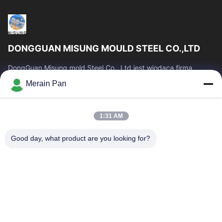
DONGGUAN MISUNG MOULD STEEL CO.,LTD
DongGuan Misung mold Steel Co., Ltd jest wiodącą firmą
dostarczającą stal matrycową z tworzywa sztucznego, stal do
Merain Pan
pracy na gorąco, stal do pracy...
Szybkie Linki
1:31 AM
Dom
Produkty
Pokaz VR
O Nas
Good day, what product are you looking for?
Wycieczka Po Fabryce
Kontrola Jakości
Skontaktuj Się Z Nami
Aktualności
Sprawy
Skontaktuj Się Z Nami
0086-769-13537200896