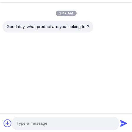
Быстрые Ссылки
1:47 AM
Дом
Продукты
VR - Шоу
О Нас
Good day, what product are you looking for?
Путешествие Фабрики
Проверка Качества
Свяжитесь Мы
Новости
Случаи
Свяжитесь С Нами
0086-769-13537200896
merain.pan@misung-steel.com
Авторское право © 2020-2026 DONGGUAN MISUNG MOULD STEEL
CO.,LTD. Все права защищены.