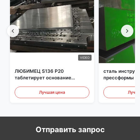
VIDEO
ЛЮБИМЕЦ S136 P20
сталь инструм
таблетирует основание
прессформы Pr
прессформы впрыски
толщины 350m
основания прессформы
Лучшая цена
Лучша
Отправить запрос