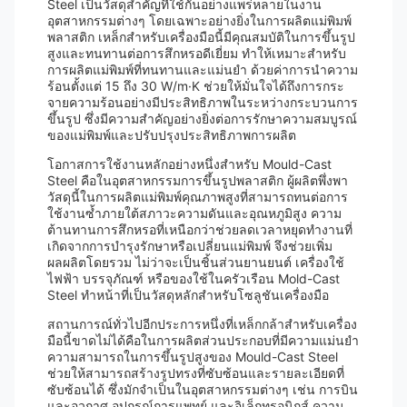
Steel เป็นวัสดุสำคัญที่ใช้กันอย่างแพร่หลายในงาน
อุตสาหกรรมต่างๆ โดยเฉพาะอย่างยิ่งในการผลิตแม่พิมพ์
พลาสติก เหล็กสำหรับเครื่องมือนี้มีคุณสมบัติในการขึ้นรูป
สูงและทนทานต่อการสึกหรอดีเยี่ยม ทำให้เหมาะสำหรับ
การผลิตแม่พิมพ์ที่ทนทานและแม่นยำ ด้วยค่าการนำความ
ร้อนตั้งแต่ 15 ถึง 30 W/m·K ช่วยให้มั่นใจได้ถึงการกระ
จายความร้อนอย่างมีประสิทธิภาพในระหว่างกระบวนการ
ขึ้นรูป ซึ่งมีความสำคัญอย่างยิ่งต่อการรักษาความสมบูรณ์
ของแม่พิมพ์และปรับปรุงประสิทธิภาพการผลิต
โอกาสการใช้งานหลักอย่างหนึ่งสำหรับ Mould-Cast
Steel คือในอุตสาหกรรมการขึ้นรูปพลาสติก ผู้ผลิตพึ่งพา
วัสดุนี้ในการผลิตแม่พิมพ์คุณภาพสูงที่สามารถทนต่อการ
ใช้งานซ้ำภายใต้สภาวะความดันและอุณหภูมิสูง ความ
ต้านทานการสึกหรอที่เหนือกว่าช่วยลดเวลาหยุดทำงานที่
เกิดจากการบำรุงรักษาหรือเปลี่ยนแม่พิมพ์ จึงช่วยเพิ่ม
ผลผลิตโดยรวม ไม่ว่าจะเป็นชิ้นส่วนยานยนต์ เครื่องใช้
ไฟฟ้า บรรจุภัณฑ์ หรือของใช้ในครัวเรือน Mold-Cast
Steel ทำหน้าที่เป็นวัสดุหลักสำหรับโซลูชันเครื่องมือ
สถานการณ์ทั่วไปอีกประการหนึ่งที่เหล็กกล้าสำหรับเครื่อง
มือนี้ขาดไม่ได้คือในการผลิตส่วนประกอบที่มีความแม่นยำ
ความสามารถในการขึ้นรูปสูงของ Mould-Cast Steel
ช่วยให้สามารถสร้างรูปทรงที่ซับซ้อนและรายละเอียดที่
ซับซ้อนได้ ซึ่งมักจำเป็นในอุตสาหกรรมต่างๆ เช่น การบิน
และอวกาศ อุปกรณ์การแพทย์ และอิเล็กทรอนิกส์ ความ