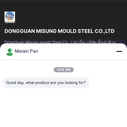
DONGGUAN MISUNG MOULD STEEL CO.,LTD
DongGuan Misung mould Steel Co., Ltd เป็น บริษัท ชั้นนำด้าน
การจัดหาเหล็กหล่อพลาสติก, เหล็กงานร้อน, เหล็กงานเย็น, เหล็ก
Merain Pan
โครงสร้างโลหะผสม
ลิงก์ด่วน
4:54 AM
บ้าน
สินค้า
แสดง VR
เกี่ยวกับเรา
Good day, what product are you looking for?
ทัวร์โรงงาน
ควบคุมคุณภาพ
ติดต่อเรา
ข่าว
คดี
ติดต่อเรา
0086-769-13537200896