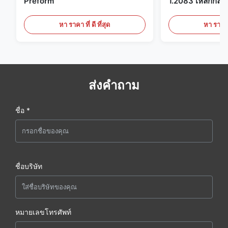
Preform
1.2083 เหล็กกล้าเค
พลาสติก
หา ราคา ที่ ดี ที่สุด
หา ราคา ที
ส่งคำถาม
ชื่อ *
ชื่อบริษัท
หมายเลขโทรศัพท์