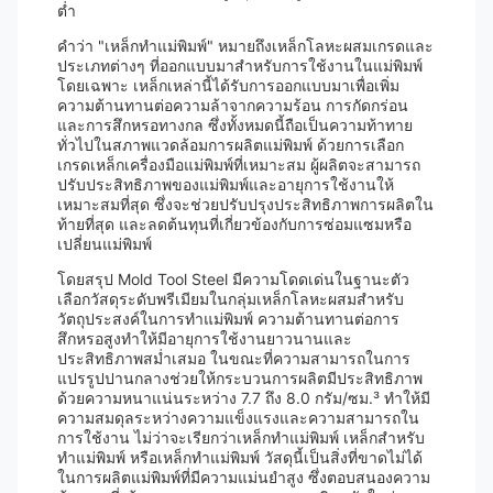
ต่ำ
คำว่า "เหล็กทำแม่พิมพ์" หมายถึงเหล็กโลหะผสมเกรดและ
ประเภทต่างๆ ที่ออกแบบมาสำหรับการใช้งานในแม่พิมพ์
โดยเฉพาะ เหล็กเหล่านี้ได้รับการออกแบบมาเพื่อเพิ่ม
ความต้านทานต่อความล้าจากความร้อน การกัดกร่อน
และการสึกหรอทางกล ซึ่งทั้งหมดนี้ถือเป็นความท้าทาย
ทั่วไปในสภาพแวดล้อมการผลิตแม่พิมพ์ ด้วยการเลือก
เกรดเหล็กเครื่องมือแม่พิมพ์ที่เหมาะสม ผู้ผลิตจะสามารถ
ปรับประสิทธิภาพของแม่พิมพ์และอายุการใช้งานให้
เหมาะสมที่สุด ซึ่งจะช่วยปรับปรุงประสิทธิภาพการผลิตใน
ท้ายที่สุด และลดต้นทุนที่เกี่ยวข้องกับการซ่อมแซมหรือ
เปลี่ยนแม่พิมพ์
โดยสรุป Mold Tool Steel มีความโดดเด่นในฐานะตัว
เลือกวัสดุระดับพรีเมียมในกลุ่มเหล็กโลหะผสมสำหรับ
วัตถุประสงค์ในการทำแม่พิมพ์ ความต้านทานต่อการ
สึกหรอสูงทำให้มีอายุการใช้งานยาวนานและ
ประสิทธิภาพสม่ำเสมอ ในขณะที่ความสามารถในการ
แปรรูปปานกลางช่วยให้กระบวนการผลิตมีประสิทธิภาพ
ด้วยความหนาแน่นระหว่าง 7.7 ถึง 8.0 กรัม/ซม.³ ทำให้มี
ความสมดุลระหว่างความแข็งแรงและความสามารถใน
การใช้งาน ไม่ว่าจะเรียกว่าเหล็กทำแม่พิมพ์ เหล็กสำหรับ
ทำแม่พิมพ์ หรือเหล็กทำแม่พิมพ์ วัสดุนี้เป็นสิ่งที่ขาดไม่ได้
ในการผลิตแม่พิมพ์ที่มีความแม่นยำสูง ซึ่งตอบสนองความ