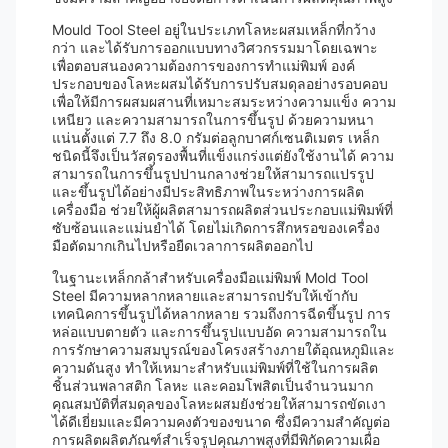
Mould Tool Steel อยู่ในประเภทโลหะผสมเหล็กที่กว้าง
กว่า และได้รับการออกแบบทางวิศวกรรมมาโดยเฉพาะ
เพื่อตอบสนองความต้องการของการทำแม่พิมพ์ องค์
ประกอบของโลหะผสมได้รับการปรับสมดุลอย่างรอบคอบ
เพื่อให้มีการผสมผสานที่เหมาะสมระหว่างความแข็ง ความ
เหนียว และความสามารถในการขึ้นรูป ด้วยความหนา
แน่นตั้งแต่ 7.7 ถึง 8.0 กรัมต่อลูกบาศก์เซนติเมตร เหล็ก
ชนิดนี้จึงเป็นวัสดุรองพื้นที่แข็งแกร่งแต่ยังใช้งานได้ ความ
สามารถในการขึ้นรูปปานกลางช่วยให้สามารถแปรรูป
และขึ้นรูปได้อย่างมีประสิทธิภาพในระหว่างการผลิต
เครื่องมือ ช่วยให้ผู้ผลิตสามารถผลิตส่วนประกอบแม่พิมพ์ที่
ซับซ้อนและแม่นยำได้ โดยไม่เกิดการสึกหรอของเครื่อง
มือตัดมากเกินไปหรือยืดเวลาการผลิตออกไป
ในฐานะเหล็กกล้าสำหรับเครื่องมือแม่พิมพ์ Mold Tool
Steel มีความหลากหลายและสามารถปรับให้เข้ากับ
เทคนิคการขึ้นรูปได้หลากหลาย รวมถึงการฉีดขึ้นรูป การ
หล่อแบบตายตัว และการขึ้นรูปแบบอัด ความสามารถใน
การรักษาความสมบูรณ์ของโครงสร้างภายใต้อุณหภูมิและ
ความดันสูง ทำให้เหมาะสำหรับแม่พิมพ์ที่ใช้ในการผลิต
ชิ้นส่วนพลาสติก โลหะ และคอมโพสิตเป็นจำนวนมาก
คุณสมบัติที่สมดุลของโลหะผสมยังช่วยให้สามารถขัดเงา
ได้ดีเยี่ยมและมีความคงตัวของขนาด ซึ่งมีความสำคัญต่อ
การผลิตผลิตภัณฑ์สำเร็จรูปคุณภาพสูงที่มีพิกัดความเผื่อ