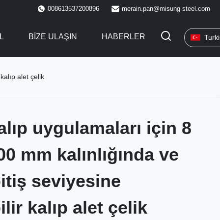
008613537200896
merain.pan@misung-steel.com
L
BIZE ULAŞIN
HABERLER
Turk
alıp alet çelik
alıp uygulamaları için 8
00 mm kalınlığında ve
itiş seviyesine
lir kalıp alet çelik