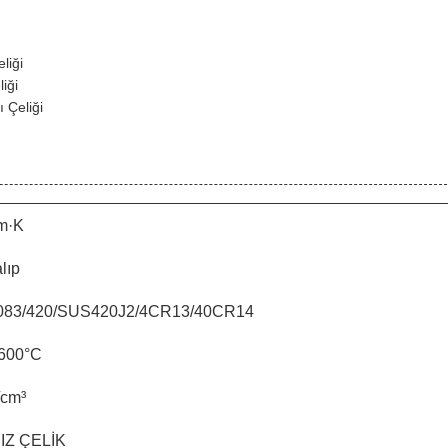
liği
iği
 Çeliği
m·K
lıp
2083/420/SUS420J2/4CR13/40CR14
 600°C
/cm³
IZ ÇELİK