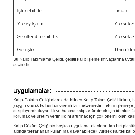
İşlenebilirlik
Ilıman
Yüzey İşlemi
Yüksek So
Şekillendirilebilirlik
Yüksek Şek
Genişlik
10mm'den
Bu Kalıp Takımlama Çeliği, çeşitli kalıp işleme ihtiyaçlarına uyg
seçimdir.
Uygulamalar:
Kalıp-Döküm Çeliği olarak da bilinen Kalıp Takım Çeliği ürünü, b
yaygın olarak kullanılan önemli bir malzemedir. Takım işlemeye y
sergileyerek dayanıklı ve hassas kalıplar üretmek için idealdir. 1
korumak ve üretim verimliliğini artırmak için çok önemli olan kalı
Kalıp Döküm Çeliğinin başlıca uygulama alanlarından biri plastik k
altında tekrarlanan kullanıma dayanabilecek yüksek kaliteli kal