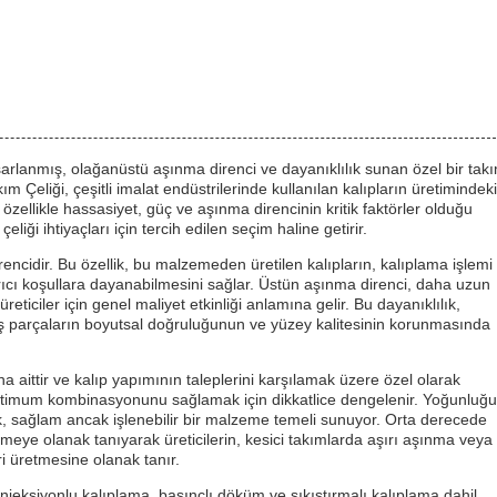
asarlanmış, olağanüstü aşınma direnci ve dayanıklılık sunan özel bir tak
akım Çeliği, çeşitli imalat endüstrilerinde kullanılan kalıpların üretimindeki
zellikle hassasiyet, güç ve aşınma direncinin kritik faktörler olduğu
iği ihtiyaçları için tercih edilen seçim haline getirir.
rencidir. Bu özellik, bu malzemeden üretilen kalıpların, kalıplama işlemi
ırıcı koşullara dayanabilmesini sağlar. Üstün aşınma direnci, daha uzun
ticiler için genel maliyet etkinliği anlamına gelir. Bu dayanıklılık,
nmış parçaların boyutsal doğruluğunun ve yüzey kalitesinin korunmasında
na aittir ve kalıp yapımının taleplerini karşılamak üzere özel olarak
ğin optimum kombinasyonunu sağlamak için dikkatlice dengelenir. Yoğunluğu
k, sağlam ancak işlenebilir bir malzeme temeli sunuyor. Orta derecede
dirmeye olanak tanıyarak üreticilerin, kesici takımlarda aşırı aşınma veya
i üretmesine olanak tanır.
enjeksiyonlu kalıplama, basınçlı döküm ve sıkıştırmalı kalıplama dahil