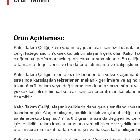
Ürün Tanımı
Ürün Açıklaması:
Kalıp Takım Çeliği, kalıp yapımı uygulamaları için özel olarak t
çeliği kategorisidir. Yüksek kaliteli bir alaşımlı çelik olan Kalıp T
olağanüstü performansıyla geniş çapta tanınmaktadır. Bu çeliğe ö
ortamlarda değer verilir ve bu da onu takımlama ve kalıp işleme çel
Kalıp Takım Çeliğinin temel özelliklerinden biri yüksek aşınma di
sırasında karşılaşılan tekrarlanan mekanik gerilimlere ve aşınd
takım ömrü, bakım veya değiştirme için daha az arıza süresi ve üre
yüksek kaliteli üretim çalışmaları için çok önemli olan kalıpla
önemlidir.
Kalıp Takım Çeliği, alaşımlı çeliklerin daha geniş sınıflandırması
tasarlanmıştır. Alaşım bileşimi, sertlik, tokluk ve işlenebilirli
santimetreküp başına 7,7 ila 8,0 gram arasında değişen bu çeli
işlenebilirliği, takım imalatı sırasında verimli işleme ve şekillen
üretim sürelerini uzatmadan karmaşık ve hassas kalıp bileşenler
Kalıplama için bir çelik olan Kalıp Takım Çeliği çok yönlüdür ve 