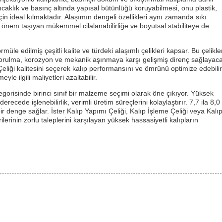
sıcaklık ve basınç altında yapısal bütünlüğü koruyabilmesi, onu plastik,
çin ideal kılmaktadır. Alaşımın dengeli özellikleri aynı zamanda sıkı
i önem taşıyan mükemmel cilalanabilirliğe ve boyutsal stabiliteye de
müle edilmiş çeşitli kalite ve türdeki alaşımlı çelikleri kapsar. Bu çelikle
l yorulma, korozyon ve mekanik aşınmaya karşı gelişmiş direnç sağlayac
Çeliği kalitesini seçerek kalıp performansını ve ömrünü optimize edebilir
le ilgili maliyetleri azaltabilir.
tegorisinde birinci sınıf bir malzeme seçimi olarak öne çıkıyor. Yüksek
cede işlenebilirlik, verimli üretim süreçlerini kolaylaştırır. 7,7 ila 8,0
r denge sağlar. İster Kalıp Yapımı Çeliği, Kalıp İşleme Çeliği veya Kalı
erinin zorlu taleplerini karşılayan yüksek hassasiyetli kalıpların