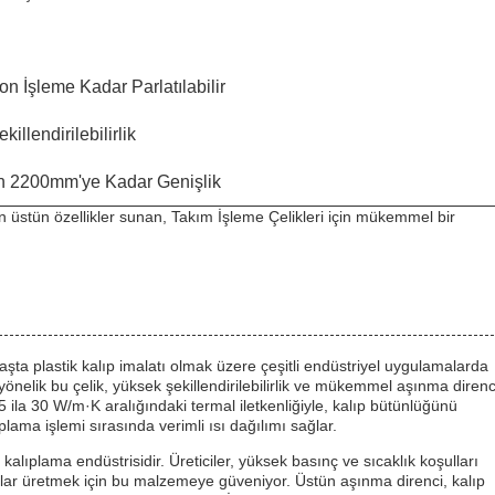
n İşleme Kadar Parlatılabilir
illendirilebilirlik
 2200mm'ye Kadar Genişlik
un üstün özellikler sunan, Takım İşleme Çelikleri için mükemmel bir
aşta plastik kalıp imalatı olmak üzere çeşitli endüstriyel uygulamalarda
önelik bu çelik, yüksek şekillendirilebilirlik ve mükemmel aşınma direnc
5 ila 30 W/m·K aralığındaki termal iletkenliğiyle, kalıp bütünlüğünü
plama işlemi sırasında verimli ısı dağılımı sağlar.
alıplama endüstrisidir. Üreticiler, yüksek basınç ve sıcaklık koşulları
ıplar üretmek için bu malzemeye güveniyor. Üstün aşınma direnci, kalıp