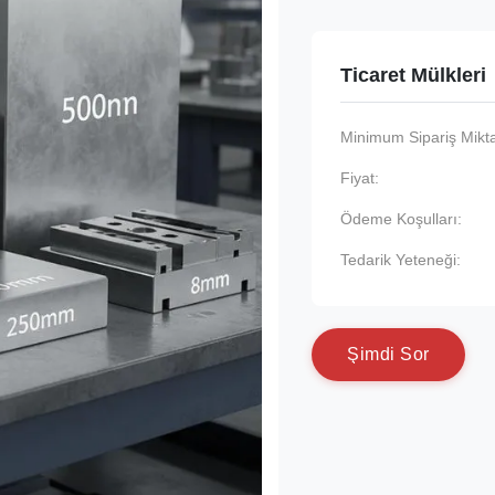
Ticaret Mülkleri
Minimum Sipariş Mikta
Fiyat:
Ödeme Koşulları:
Tedarik Yeteneği:
Ş
i
m
d
i
S
o
r