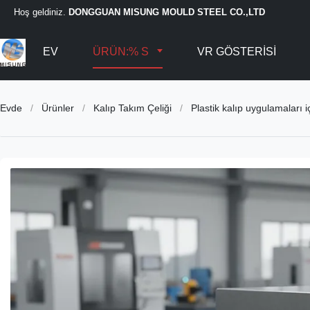
Hoş geldiniz.
DONGGUAN MISUNG MOULD STEEL CO.,LTD
EV
ÜRÜN:% S
VR GÖSTERISI
Evde
/
Ürünler
/
Kalıp Takım Çeliği
/
Plastik kalıp uygulamaları i