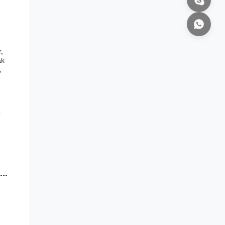
r,
ak
,
p