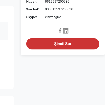
Naber:
8613537200896
Wechat:
008613537200896
Skype:
xinwang02
Şimdi Sor