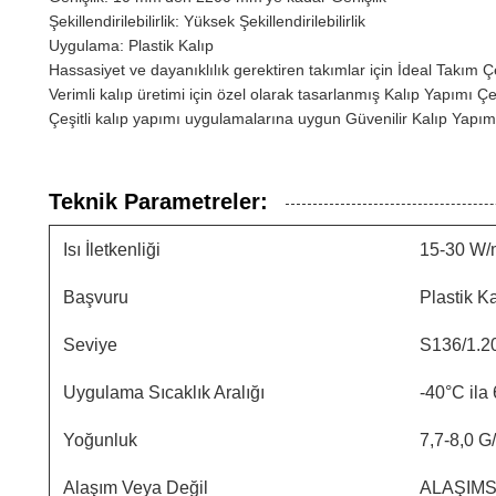
Şekillendirilebilirlik: Yüksek Şekillendirilebilirlik
Uygulama: Plastik Kalıp
Hassasiyet ve dayanıklılık gerektiren takımlar için İdeal Takım Çe
Verimli kalıp üretimi için özel olarak tasarlanmış Kalıp Yapımı Çel
Çeşitli kalıp yapımı uygulamalarına uygun Güvenilir Kalıp Yapımı
Teknik Parametreler:
Isı İletkenliği
15-30 W/
Başvuru
Plastik Ka
Seviye
S136/1.
Uygulama Sıcaklık Aralığı
-40°C ila
Yoğunluk
7,7-8,0 G
Alaşım Veya Değil
ALAŞIMS