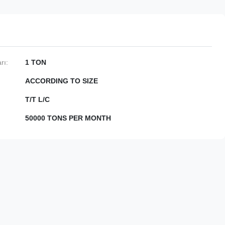
rı:
1 TON
ACCORDING TO SIZE
T/T L/C
50000 TONS PER MONTH