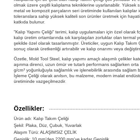
olmak üzere çeşitli kalıplama tekniklerine uyarlanabilir. Yüksek 
metal ve kompozit parçaların seri üretiminde kullanılan kalıplar i
toleranslara sahip yüksek kaliteli son ürünler üretmek için hayat
katkıda bulunur.
"Kalıp Yapımı Çeliği" terimi, kalıp uygulamaları için özel olarak for
kalıp üretim ortamlarında sık karşılaşılan zorluklar olan terma
şekilde özel olarak tasarlanmıştır. Üreticiler, uygun Kalıp Takım 
sonuç olarak üretkenliği artırabilir ve kalıp onarımı veya değiştirmey
Özetle, Mold Tool Steel, kalıp yapımı amaçlı alaşımlı çelikler ka
aşınma direnci, uzun ömür ve tutarlı performans sağlarken orta dere
g/cm³ yoğunluğuyla sağlamlık ve işlenebilirlik arasında sağlam bi
İşleme Çeliği olarak anılsın, bu malzeme, modern imalat endüstril
üretiminde vazgeçilmezdir.
Özellikler:
Ürün adı: Kalıp Takım Çeliği
Şekil: Plaka, Düz, Çubuk, Yuvarlak
Alaşım Türü: ALAŞIMSIZ ÇELİK
Genişlik: 10 mm'den 2200 mm'ye kadar Genişlik