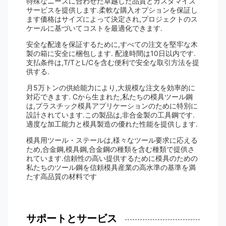
特殊なニーズに合わせた卓越した品質とカスタマイズ
サービスを提供します.柔軟な購入オプションを保証し
ます価格はサイズによって決定され,プロジェクトのス
ケールに基づいてコストを最適化できます.
安全な配達を保証するために,すべての注文を堅牢な木
製の箱に安全に梱包します. 配達時間は10日以内です.
支払条件は,T/TとL/Cを含む便利で安全な取引方法を提
供する.
月5万トンの供給能力により,大規模な注文を効率的に
対応できます. Cから生まれた,私たちの模具ツール鋼
は,プラスチック模具アプリケーションのために特別に
設計されています.この製品は,非合金製の工具鋼です.
適度な加工能力と模具製造の優れた性能を提供します.
模具用ツール・ステールは,様々なツール要求に応える
ため,合金鋼,模具鋼,合金鋼の種類を含む種類で提供さ
れています.信頼性の高い提供するために模具のための
私たちのツール鋼を信頼模具産業の高水準の基準を満
たす高品質の材料です
サポートとサービス