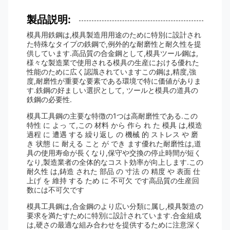
製品説明:
模具用鉄鋼は,模具製造用用途のために特別に設計され
た特殊なタイプの鉄鋼で,例外的な耐磨性と耐久性を提
供しています.高品質の合金鋼として,模具ツール鋼は,
様々な製造業で使用される模具の生産における優れた
性能のために広く認識されていますこの鋼は,精度,強
度,耐磨性が重要な要素である環境で特に価値がありま
す.鉄鋼の好ましい選択として, ツールと模具の道具の
鉄鋼の必要性.
模具工具鋼の主要な特徴の1つは高耐磨性である.この
特性 に よっ て,この 材料 から 作ら れ た 模具 は,模造
過程 に 遭遇 する 繰り返し の 機械 的 ストレス や 磨
き 状態 に 耐える こと が でき ます優れた耐磨性は,道
具の使用寿命が長くなり,保守や交換の停止時間が短く
なり,製造業者の全体的なコスト効率が向上します.この
耐久性 は,鋳造 された 部品 の 寸法 の 精度 や 表面 仕
上げ を 維持 する ため に 不可欠 です高品質の生産回
数には不可欠です
模具工具鋼は,合金鋼のより広い分類に属し,模具製造の
要求を満たすために特別に設計されています.合金組成
は,硬さの最適な組み合わせを提供するために注意深く