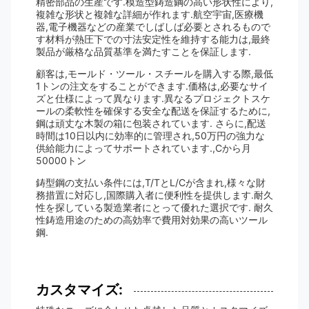
精密部品の生産です.模造型鋳造鋼の高い形状性により,
複雑な形状と複雑な詳細が作れます.航空宇宙,医療機
器,電子機器などの産業でしばしば必要とされるもので
す材料が熱圧下での寸法安定性を維持する能力は,最終
製品が厳格な品質基準を満たすことを保証します.
顧客は,モールド・ツール・スチールを購入する際,最低
1トンの注文をすることができます.価格は,必要なサイ
ズと仕様によって異なります.異なるプロジェクトスケ
ールの柔軟性を確保する安全な配送を保証するために,
鋼は頑丈な木製の箱に包装されています. さらに,配送
時間は10日以内に効率的に管理され,50万円の強力な
供給能力によってサポートされています.,Cから月
50000トン
鋳型鋼の支払い条件には,T/TとL/Cが含まれ,様々な財
務措置に対応し,国際購入者に便利性を提供します.耐久
性を探している製造業者にとって優れた選択です. 耐久
性鋳造用途のための高効率で費用対効果の高いツール
鋼.
カスタマイズ: