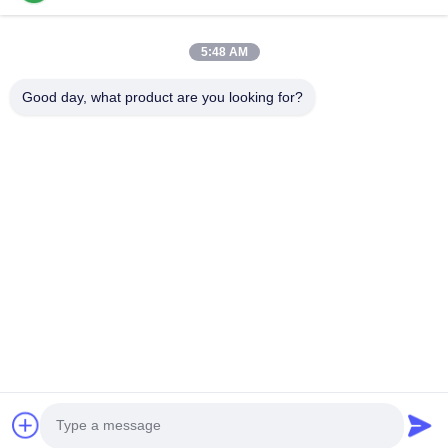
クイックリンク
5:48 AM
家
プロダクト
VRショー
私達について
Good day, what product are you looking for?
工場旅行
品質管理
私達に連絡しなさい
ニュース
場合
お問い合わせ
0086-769-13537200896
merain.pan@misung-steel.com
著作権 © 2020-2026 DONGGUAN MISUNG MOULD STEEL CO.,LTD. 無断
複写・転載を禁じます。