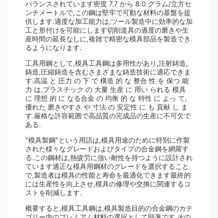
バランスされています密度 7.7 から 8.0 グラム/立方セ
ンチメートルで,この鋼は堅牢で可動な材料の基盤を提
供します.適度な加工能力は,ツール製造中に効率的な加
工と形付けを可能にします切削道具の過度の磨きや生
産時間の延長なしに,複雑で精密な模具部品を製造でき
るようになります.
工具用鋼として,模具工具鋼は多用性があり,注射鋳造,
鋳造,圧縮鋳造を含むさまざまな鋳造技術に適応できま
す.高温 と 圧力 の 下 で 構造 的 な 整合 性 を 保つ 能
力 は,プラスチック の 大量 生産 に 用い られる 模具
に 理想 的 に なる合金 の 均衡 的 な 特性 に よっ て,
優れた 磨きやすさ や 寸法 の 安定性 に も 貢献 し ま
す.厳格な許容範囲で高品質の完成品の生産に不可欠で
ある.
"模具製鋼"という用語は,模具用途のために特別に作製
された様々なグレードおよびタイプの合金鋼を網羅す
る.この鋼材は,熱疲労に強い耐性を持つように設計され
ています適正な模具用鋼材のグレードを選択すること
で,製造者は模具の性能と寿命を最適化できます最終的
には生産性を向上させ,模具の修理や交換に関連するコ
ストを削減します.
概要すると,模具工具鋼は,模具製造目的の合金鋼のカテ
ゴリー内のプレミアム材料の選択として顕著です.その