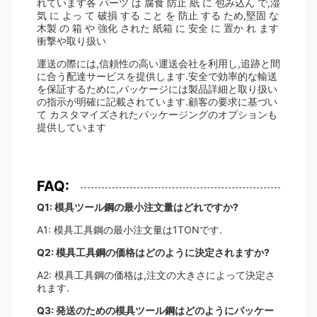
れています各 パーツ は 腐食 防止 紙 に 包み込ん で,湿
気 に よっ て 破損 する こと を 防止 する ため,堅固 な
木製 の 箱 や 強化 された 紙箱 に 安全 に 置か れ ます
衝撃や取り扱い
運送の際には,信頼性の高い運送会社を利用し,追跡と間
に合う配達サービスを提供します.安全で効率的な輸送
を保証するために,パッケージには製品詳細と取り扱い
の指示が明確に記載されています.顧客の要求に基づい
て カスタマイズされたパッケージングのオプションも
提供しています
FAQ:
Q1: 模具ツール鋼の最小注文量はどれですか?
A1: 模具工具鋼の最小注文量は1TONです.
Q2: 模具工具鋼の価格はどのように決定されますか?
A2: 模具工具鋼の価格は,注文の大きさによって決定さ
れます.
Q3: 発送のための模具ツール鋼はどのようにパッケー