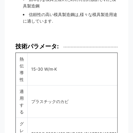
具製造鋼
信頼性の高い模具製造鋼は,様々な模具製造用途
に適しています.
技術パラメータ:
熱
伝
15-30 W/m·K
導
性
適
用
プラスチックのカビ
す
る
グ
レ