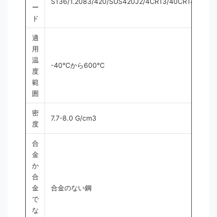
S136/1.2083/420/SUS420J2/4CR13/40CR14
ー
ド
適
用
温
-40°Cから600°C
度
範
囲
密
7.7-8.0 G/cm3
度
合
金
か
合
金
合金のない鋼
で
な