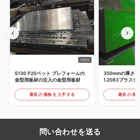
VIDEO
S136 P20ペット プレフォームの
350mmの厚さのPr
金型用板材の注入の金型用板材
1.2083プラス
最良 の 価格 を 入手 する
最良 の 価格
問い合わせを送る