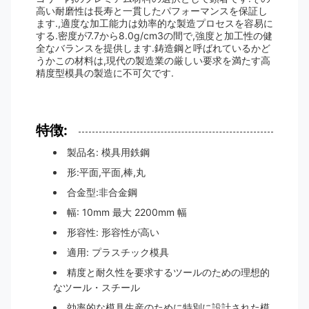
高い耐磨性は長寿と一貫したパフォーマンスを保証し
ます.,適度な加工能力は効率的な製造プロセスを容易に
する.密度が7.7から8.0g/cm3の間で,強度と加工性の健
全なバランスを提供します.鋳造鋼と呼ばれているかど
うかこの材料は,現代の製造業の厳しい要求を満たす高
精度型模具の製造に不可欠です.
特徴:
製品名: 模具用鉄鋼
形:平面,平面,棒,丸
合金型:非合金鋼
幅: 10mm 最大 2200mm 幅
形容性: 形容性が高い
適用: プラスチック模具
精度と耐久性を要求するツールのための理想的
なツール・スチール
効率的な模具生産のために特別に設計された模