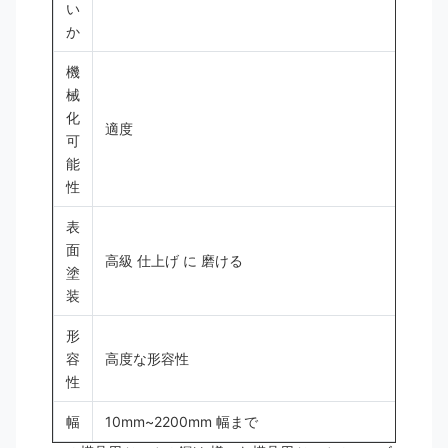
い
か
機
械
化
適度
可
能
性
表
面
高級 仕上げ に 磨ける
塗
装
形
容
高度な形容性
性
幅
10mm~2200mm 幅まで