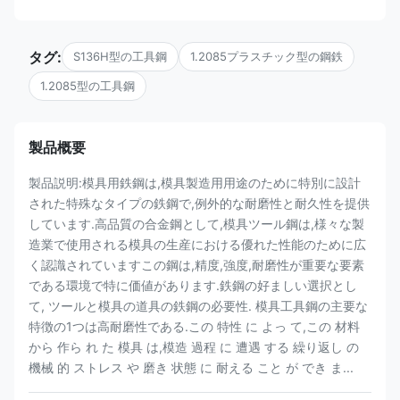
タグ:
S136H型の工具鋼
1.2085プラスチック型の鋼鉄
1.2085型の工具鋼
製品概要
製品説明:模具用鉄鋼は,模具製造用用途のために特別に設計
された特殊なタイプの鉄鋼で,例外的な耐磨性と耐久性を提供
しています.高品質の合金鋼として,模具ツール鋼は,様々な製
造業で使用される模具の生産における優れた性能のために広
く認識されていますこの鋼は,精度,強度,耐磨性が重要な要素
である環境で特に価値があります.鉄鋼の好ましい選択とし
て, ツールと模具の道具の鉄鋼の必要性. 模具工具鋼の主要な
特徴の1つは高耐磨性である.この 特性 に よっ て,この 材料
から 作ら れ た 模具 は,模造 過程 に 遭遇 する 繰り返し の
機械 的 ストレス や 磨き 状態 に 耐える こと が でき ま...