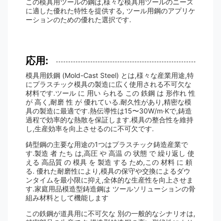
この模具用ツールの鋼は,様々な模具用ツールのニーズ
に適した優れた特性を提供する, ツール用鋼のアプリケ
ーションのための優れた選択です.
応用:
模具用鉄鋼 (Mold-Cast Steel) とは,様々な産業用途,特
にプラスチック模具の製造に広く使用される不可欠な
材料です.ツール に 用い られる この 鉄鋼 は 形作れ 性
が 高く,耐磨 性 が 優れている.耐久性があり,精密な模
具の製造に最適です.熱伝導性は15〜30W/m·Kで,鋳造
過程で効率的な熱散を保証します.模具の整合性を維持
し,生産効率を向上させるのに不可欠です.
鋳型鋼の主要な用途の1つはプラスチック鋳造産業で
す.製造 者 たち は,高圧 や 高温 の 状態 で 繰り返し 使
える 高品質 の 模具 を 製造 する ため,この 材料 に 頼
る. 優れた耐磨性により,模具の保守や交換によるダウ
ンタイムを最小限に抑え,全体的な生産性を向上させま
す.家庭用品模造型鋳造鋼は ツールソリューションの骨
組み材料として機能します
この鉄鋼が道具用に不可欠な 別の一般的なシナリオは,