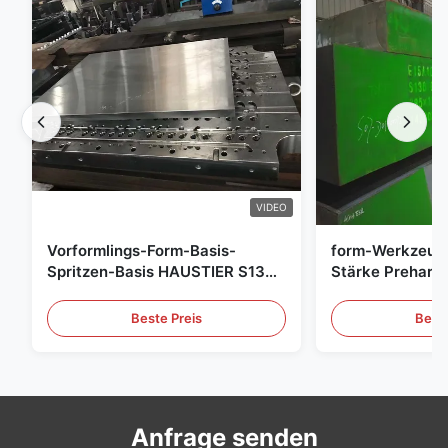
VIDEO
Vorformlings-Form-Basis-
form-Werkzeug
Spritzen-Basis HAUSTIER S136
Stärke Preharde
P20
Beste Preis
Beste
Anfrage senden